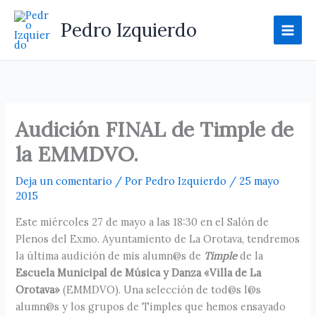
Ir
al
Pedro Izquierdo
contenido
Audición FINAL de Timple de
la EMMDVO.
Deja un comentario
/ Por
Pedro Izquierdo
/
25 mayo
2015
Este miércoles 27 de mayo a las 18:30 en el Salón de
Plenos del Exmo. Ayuntamiento de La Orotava, tendremos
la última audición de mis alumn@s de
Timple
de la
Escuela Municipal de Música y Danza «Villa de La
Orotava»
(EMMDVO). Una selección de tod@s l@s
alumn@s y los grupos de Timples que hemos ensayado