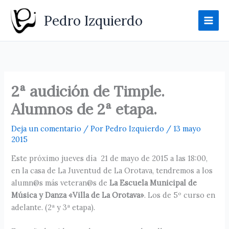
Ir
Pedro Izquierdo
al
contenido
2ª audición de Timple.
Alumnos de 2ª etapa.
Deja un comentario
/ Por
Pedro Izquierdo
/
13 mayo
2015
Este próximo jueves día 21 de mayo de 2015 a las 18:00,
en la casa de La Juventud de La Orotava, tendremos a los
alumn@s más veteran@s de
La Escuela Municipal de
Música y Danza «Villa de La Orotava»
. Los de 5º curso en
adelante. (2ª y 3ª etapa).