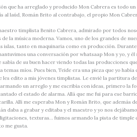
sión que ha arreglado y producido Mon Cabrera es todo un
 al laúd, Román Brito al contrabajo, el propio Mon Cabrera
aestro timplista Benito Cabrera, admirado por todos noso
as de la música moderna. Vamos, uno de los grandes de nues
as islas, tanto en maquinaria como en producción. Durant
antuvimos una conversación por whatsaap Mon y yo, y él
e sabía de su buen hacer viendo todas las producciones que
era temas míos. Pues bien, Teide era una pieza que yo habí
 les edito a mis jóvenes timplistas. Le envié la partitura d
armando un arreglo y me escribía con ideas, primero la f
vantado el estado de alarma. Allá que me fui para ese bar
carilla. Allí me esperaba Mon y Román Brito, que además d
n daba a grabar y editaba y el maestro y yo nos dejábamos
digitaciones, texturas… fuimos armando la pista de timple
to me gusta.