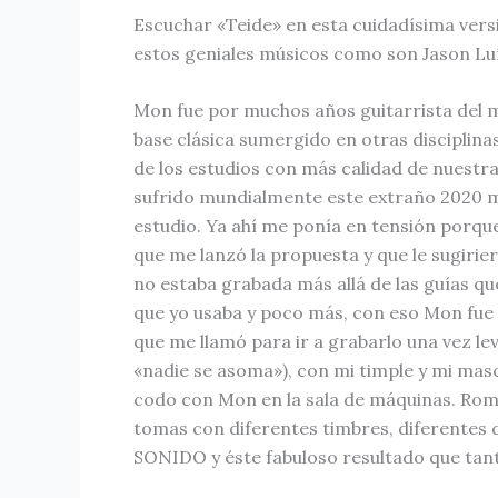
Escuchar «Teide» en esta cuidadísima ver
estos geniales músicos como son Jason Luís
Mon fue por muchos años guitarrista del m
base clásica sumergido en otras disciplin
de los estudios con más calidad de nuestr
sufrido mundialmente este extraño 2020 m
estudio. Ya ahí me ponía en tensión porqu
que me lanzó la propuesta y que le sugiri
no estaba grabada más allá de las guías que
que yo usaba y poco más, con eso Mon fue 
que me llamó para ir a grabarlo una vez le
«nadie se asoma»), con mi timple y mi mas
codo con Mon en la sala de máquinas. Romá
tomas con diferentes timbres, diferentes 
SONIDO y éste fabuloso resultado que tan