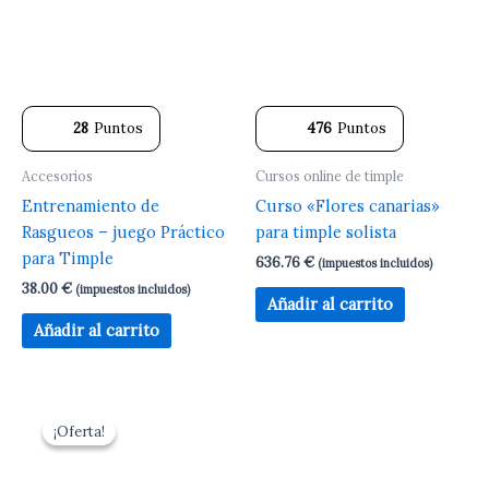
28
Puntos
476
Puntos
Accesorios
Cursos online de timple
Entrenamiento de
Curso «Flores canarias»
Rasgueos – juego Práctico
para timple solista
para Timple
636.76
€
(impuestos incluidos)
38.00
€
(impuestos incluidos)
Añadir al carrito
Añadir al carrito
El
El
precio
precio
¡Oferta!
¡Oferta!
original
actual
era:
es:
179.00 €.
99.00 €.