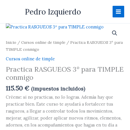
Ir
Pedro Izquierdo
al
contenido
Practica
Practica
RASGUEOS
RASGUEOS
2º
3º
Inicio
/
Cursos online de timple
/ Practica RASGUEOS 3º para
para
para
TIMPLE conmigo
TIMPLE
TIMPLE
Cursos online de timple
conmigo
conmigo
Practica RASGUEOS 3º para TIMPLE
cantidad
cantidad
conmigo
115.50
€
(impuestos incluidos)
Créeme: si no practicas, no lo logras. Además hay que
practicar bien. Este curso te ayudará a fortalecer tus
rasgueos, a llegar a controlar todos los movimientos,
mejorar, agilizar, poder aplicar nuevos ritmos, elementos,
adornos, en los acompañamientos que hagas en tu día a