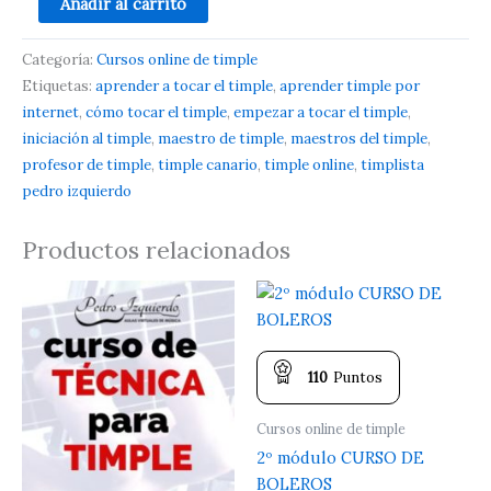
Añadir al carrito
Categoría:
Cursos online de timple
Etiquetas:
aprender a tocar el timple
,
aprender timple por
internet
,
cómo tocar el timple
,
empezar a tocar el timple
,
iniciación al timple
,
maestro de timple
,
maestros del timple
,
profesor de timple
,
timple canario
,
timple online
,
timplista
pedro izquierdo
Productos relacionados
110
Puntos
Cursos online de timple
2º módulo CURSO DE
BOLEROS