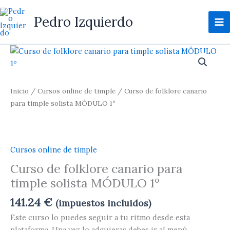
Ir
al
Pedro Izquierdo
contenido
Curso
de
folklore
canario
Inicio
/
Cursos online de timple
/ Curso de folklore canario
para
para timple solista MÓDULO 1º
timple
solista
MÓDULO
1º
Cursos online de timple
cantidad
Curso de folklore canario para
timple solista MÓDULO 1º
141.24
€
(impuestos incluidos)
Este curso lo puedes seguir a tu ritmo desde esta
plataforma. Una vez lo adquieras debes ir al menú