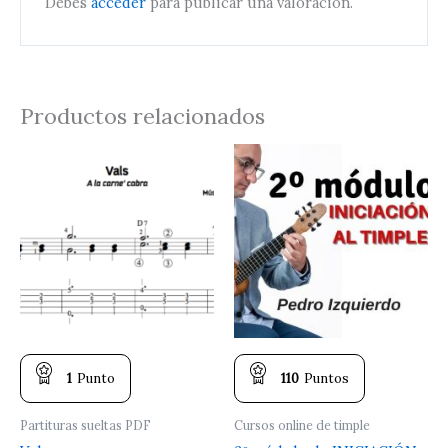
Debes
acceder
para publicar una valoración.
Productos relacionados
1
Punto
110
Puntos
Partituras sueltas PDF
Cursos online de timple