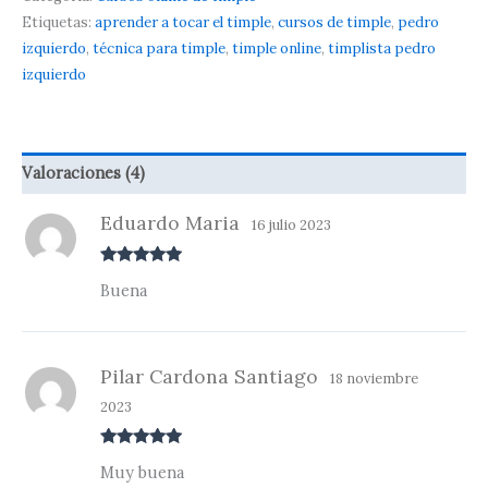
Etiquetas:
aprender a tocar el timple
,
cursos de timple
,
pedro
izquierdo
,
técnica para timple
,
timple online
,
timplista pedro
izquierdo
Valoraciones (4)
Eduardo Maria
16 julio 2023
Valorado
Buena
con
5
de 5
Pilar Cardona Santiago
18 noviembre
2023
Valorado
Muy buena
con
5
de 5