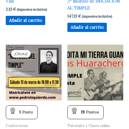
Vals
2º módulo de INICIACIÓN
AL TIMPLE
2.13
€
(impuestos incluidos)
147.13
€
(impuestos incluidos)
Añadir al carrito
Añadir al carrito
El
El
precio
precio
¡Oferta!
¡Oferta!
original
actual
era:
es:
5.30 €.
2.14 €.
1
Punto
19
Puntos
Conferencias
Tutoriales y Clases online