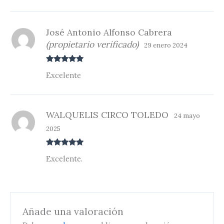
José Antonio Alfonso Cabrera
(propietario verificado)
29 enero 2024
Valorado
Excelente
con
5
de 5
WALQUELIS CIRCO TOLEDO
24 mayo
2025
Valorado
Excelente.
con
5
de 5
Añade una valoración