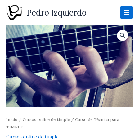
Ir
Pedro Izquierdo
al
contenido
Curso
de
Técnica
para
TIMPLE
cantidad
Inicio
/
Cursos online de timple
/ Curso de Técnica para
TIMPLE
Cursos online de timple