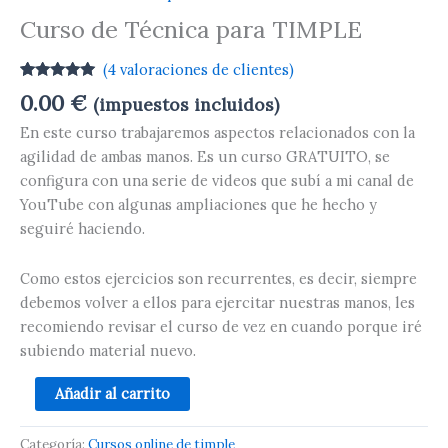
Curso de Técnica para TIMPLE
(
4
valoraciones de clientes)
Valorado
4
0.00
€
(impuestos incluidos)
con
5.00
de
5 en base
En este curso trabajaremos aspectos relacionados con la
a
valoraciones
agilidad de ambas manos. Es un curso GRATUITO, se
de clientes
configura con una serie de videos que subí a mi canal de
YouTube con algunas ampliaciones que he hecho y
seguiré haciendo.
Como estos ejercicios son recurrentes, es decir, siempre
debemos volver a ellos para ejercitar nuestras manos, les
recomiendo revisar el curso de vez en cuando porque iré
subiendo material nuevo.
Añadir al carrito
Categoría:
Cursos online de timple