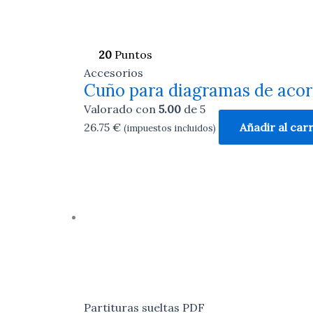
20
Puntos
Accesorios
Cuño para diagramas de acor
Valorado con
5.00
de 5
26.75
€
Añadir al carr
(impuestos incluidos)
Partituras sueltas PDF