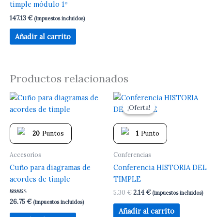
timple módulo 1º
147.13
€
(impuestos incluidos)
Añadir al carrito
Productos relacionados
El
El
precio
precio
¡Oferta!
¡Oferta!
original
actual
era:
es:
5.30 €.
2.14 €.
20
Puntos
1
Punto
Accesorios
Conferencias
Cuño para diagramas de
Conferencia HISTORIA DEL
acordes de timple
TIMPLE
5.30
€
2.14
€
(impuestos incluidos)
Valorado
26.75
€
(impuestos incluidos)
con
Añadir al carrito
5.00