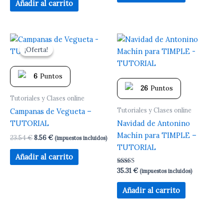
de 5
Añadir al carrito
El
El
precio
precio
¡Oferta!
¡Oferta!
original
actual
era:
es:
23.54 €.
8.56 €.
6
Puntos
26
Puntos
Tutoriales y Clases online
Tutoriales y Clases online
Campanas de Vegueta –
TUTORIAL
Navidad de Antonino
Machín para TIMPLE –
23.54
€
8.56
€
(impuestos incluidos)
TUTORIAL
Añadir al carrito
Valorado
35.31
€
(impuestos incluidos)
con
5.00
de 5
Añadir al carrito