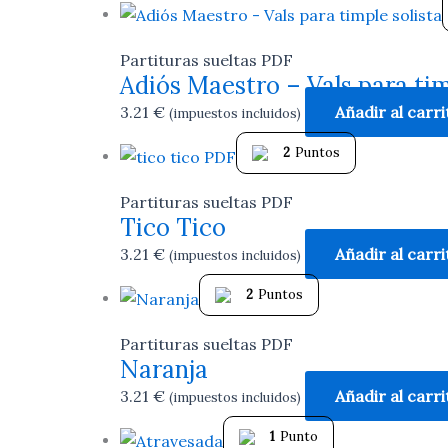
Partituras sueltas PDF
Adiós Maestro – Vals para tim
3.21
€
Añadir al carri
(impuestos incluidos)
2
Puntos
Partituras sueltas PDF
Tico Tico
3.21
€
Añadir al carri
(impuestos incluidos)
2
Puntos
Partituras sueltas PDF
Naranja
3.21
€
Añadir al carri
(impuestos incluidos)
1
Punto