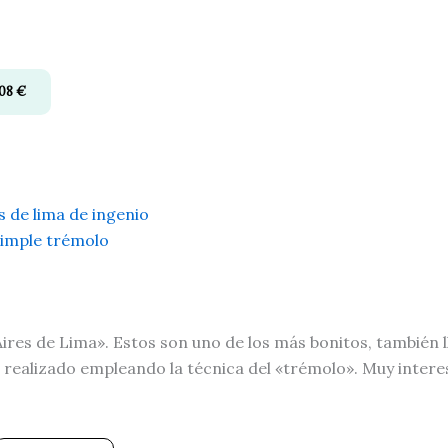
.08
€
s de lima de ingenio
timple trémolo
ires de Lima». Estos son uno de los más bonitos, también ll
á realizado empleando la técnica del «trémolo». Muy inter