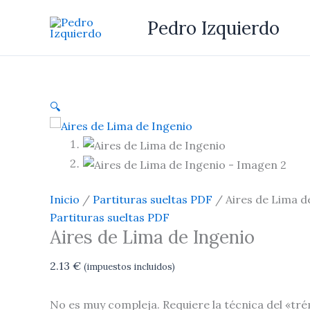
Ir
Aires
Pedro Izquierdo
al
de
contenido
Lima
de
Ingenio
cantidad
🔍
Inicio
/
Partituras sueltas PDF
/ Aires de Lima d
Partituras sueltas PDF
Aires de Lima de Ingenio
2.13
€
(impuestos incluidos)
No es muy compleja. Requiere la técnica del «tr