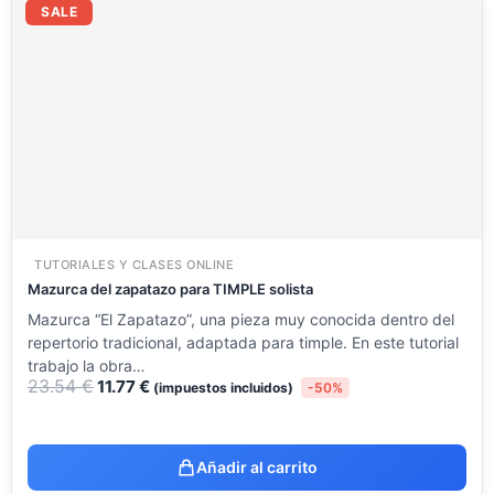
precio
precio
SALE
original
actual
era:
es:
23.54 €.
11.77 €.
TUTORIALES Y CLASES ONLINE
Mazurca del zapatazo para TIMPLE solista
Mazurca “El Zapatazo”, una pieza muy conocida dentro del
repertorio tradicional, adaptada para timple. En este tutorial
trabajo la obra…
23.54
€
11.77
€
(impuestos incluidos)
-50%
Añadir al carrito