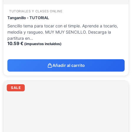
TUTORIALES Y CLASES ONLINE
Tanganillo - TUTORIAL
Sencillo tema para tocar con el timple. Aprende a tocarlo,
melodía y rasgueo. MUY MUY SENCILLO. Descarga la
partitura en…
10.59
€
(impuestos incluidos)
Añadir al carrito
El
El
precio
precio
SALE
original
actual
era:
es:
37.45 €.
22.00 €.