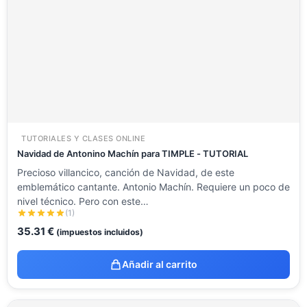
TUTORIALES Y CLASES ONLINE
Navidad de Antonino Machín para TIMPLE - TUTORIAL
Precioso villancico, canción de Navidad, de este
emblemático cantante. Antonio Machín. Requiere un poco de
nivel técnico. Pero con este…
(1)
35.31
€
(impuestos incluidos)
Añadir al carrito
El
El