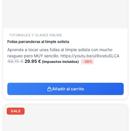
TUTORIALES Y CLASES ONLINE
Folías parranderas al timple solista
Aprende a tocar unas folías al timple solista con mucho
rasgueo pero MUY sencillo. https://youtu.be/uI9xoduSLCA
48.15
€
29.95
€
(impuestos incluidos)
-38%
Añadir al carrito
El
El
precio
precio
SALE
original
actual
era:
es:
23.54 €.
18.19 €.