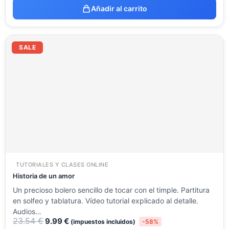
Añadir al carrito
El
El
precio
precio
SALE
original
actual
era:
es:
23.54 €.
9.99 €.
TUTORIALES Y CLASES ONLINE
Historia de un amor
Un precioso bolero sencillo de tocar con el timple. Partitura
en solfeo y tablatura. Vídeo tutorial explicado al detalle.
Audios…
23.54
€
9.99
€
(impuestos incluidos)
-58%