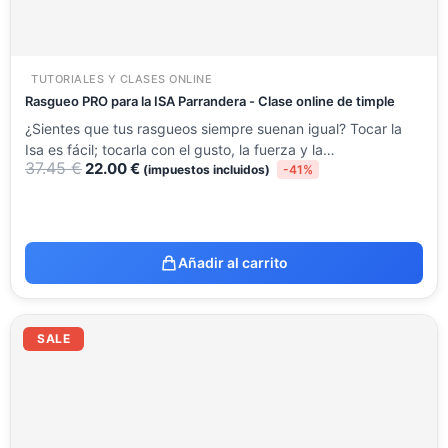
TUTORIALES Y CLASES ONLINE
Rasgueo PRO para la ISA Parrandera - Clase online de timple
¿Sientes que tus rasgueos siempre suenan igual? Tocar la
Isa es fácil; tocarla con el gusto, la fuerza y la…
37.45
€
22.00
€
(impuestos incluidos)
-41%
Añadir al carrito
El
El
precio
precio
SALE
original
actual
era:
es:
48.15 €.
29.95 €.