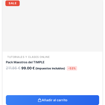
precio
precio
SALE
original
actual
era:
es:
211.86 €.
99.00 €.
TUTORIALES Y CLASES ONLINE
Pack Maestros del TIMPLE
211.86
€
99.00
€
(impuestos incluidos)
-53%
Añadir al carrito