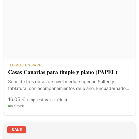
LIBROS EN PAPEL
Casas Canarias para timple y piano (PAPEL)
Serie de tres obras de nivel medio-superior. Solfeo y
tablatura, con acompañamientos de piano. Encuadernado…
16.05
€
(impuestos incluidos)
In Stock
El
El
precio
precio
SALE
original
actual
era:
es: