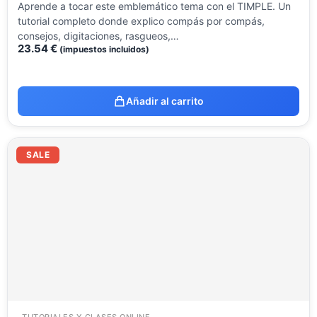
Aprende a tocar este emblemático tema con el TIMPLE. Un
tutorial completo donde explico compás por compás,
consejos, digitaciones, rasgueos,…
23.54
€
(impuestos incluidos)
Añadir al carrito
El
El
precio
precio
SALE
original
actual
era:
es:
14.12 €.
8.51 €.