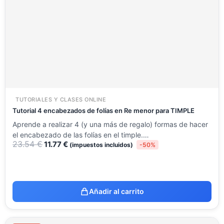
23.54 €.
11.77 €.
TUTORIALES Y CLASES ONLINE
Tutorial 4 encabezados de folías en Re menor para TIMPLE
Aprende a realizar 4 (y una más de regalo) formas de hacer
el encabezado de las folías en el timple.…
23.54
€
11.77
€
(impuestos incluidos)
-50%
Añadir al carrito
El
El