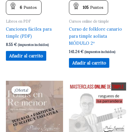
6
Puntos
105
Puntos
Libros en PDF
Cursos online de timple
Canciones fáciles para
Curso de folklore canario
timple (PDF)
para timple solista
MÓDULO 2º
8.55
€
(impuestos incluidos)
141.24
€
(impuestos incluidos)
Añadir al carrito
Añadir al carrito
El
El
precio
precio
¡Oferta!
¡Oferta!
original
actual
era:
es:
23.54 €.
12.81 €.