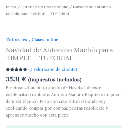
Inicio
/
Tutoriales y Clases online
/ Navidad de Antonino
Machín para TIMPLE – TUTORIAL
Tutoriales y Clases online
Navidad de Antonino Machín para
TIMPLE – TUTORIAL
(
1
valoración de cliente)
Valorado
1
35.31
€
(impuestos incluidos)
con
5.00
de
5 en base
Precioso villancico, canción de Navidad, de este
a
valoración
de un
emblemático cantante. Antonio Machín. Requiere un poco
cliente
de nivel técnico. Pero con este tutorial donde voy
explicando compás por compás podrás resolverlo y
aprender mucho con esta pieza.