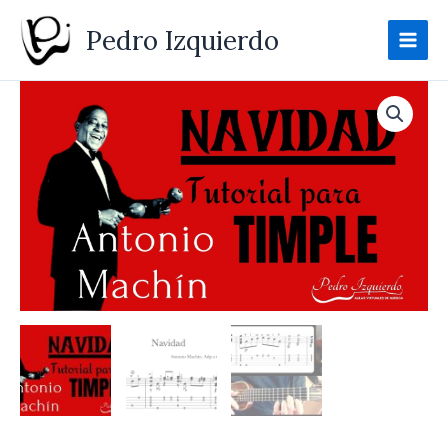
Ir
Pedro Izquierdo
al
contenido
Navidad
de
Antonino
Machín
para
TIMPLE
-
TUTORIAL
cantidad