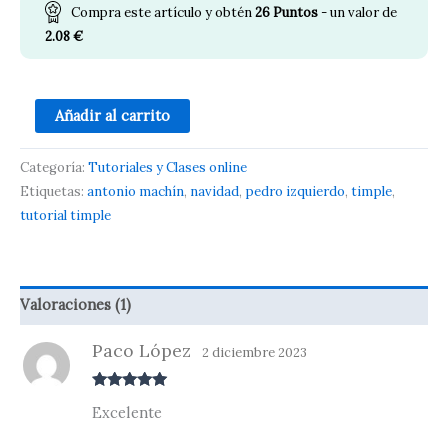
Compra este artículo y obtén
26
Puntos
- un valor de
2.08
€
Añadir al carrito
Categoría:
Tutoriales y Clases online
Etiquetas:
antonio machín
,
navidad
,
pedro izquierdo
,
timple
,
tutorial timple
Valoraciones (1)
Paco López
2 diciembre 2023
Valorado
Excelente
con
5
de 5