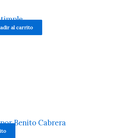
 timple
adir al carrito
 por Benito Cabrera
ito