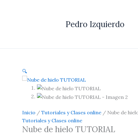
Ir
Nube
El
El
El
El
El
El
¡Oferta!
¡Oferta!
¡Oferta!
¡Oferta!
¡Oferta!
¡Oferta!
al
de
precio
precio
precio
precio
precio
precio
contenido
hielo
original
original
original
actual
actual
actual
Pedro Izquierdo
TUTORIAL
era:
era:
era:
es:
es:
es:
cantidad
14.12 €.
23.54 €.
428.00 €.
8.56 €.
8.56 €.
214.00 €.
🔍
Inicio
/
Tutoriales y Clases online
/ Nube de hie
Tutoriales y Clases online
Nube de hielo TUTORIAL