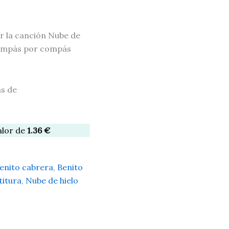
ar la canción Nube de
 compás por compás
as de
alor de
1.36
€
enito cabrera
,
Benito
titura
,
Nube de hielo