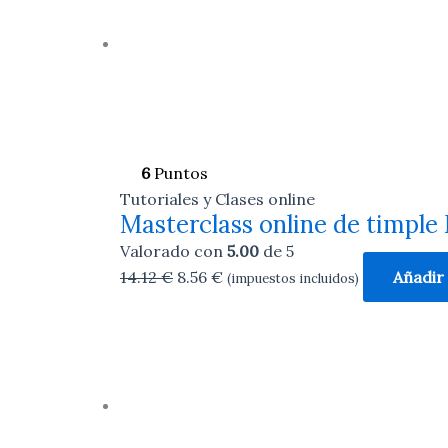
6
Puntos
Tutoriales y Clases online
Masterclass online de tim
Valorado con
5.00
de 5
14.12
€
8.56
€
Añadir 
(impuestos incluidos)