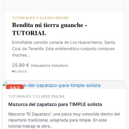
TUTORIALES Y CLASES ONLINE
Bendita mi tierra guanche -
TUTORIAL
Entrañable canción canaria de Los Huaracheros, Santa
Cruz de Tenerife. Este emblemático conjunto compuso
muchas…
25.89
€
(impuestos incluidos)
In Stock
El
El
SALE
precio
precio
original
actual
TUTORIALES Y CLASES ONLINE
era:
es:
Mazurca del zapatazo para TIMPLE solista
23.54 €.
11.77 €.
Mazurca “El Zapatazo”, una pieza muy conocida dentro del
repertorio tradicional, adaptada para timple. En este
tutorial trabajo la obra…