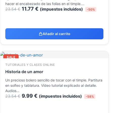
hacer el encabezado de las folías en el timple.…
11.77
€
23.54
€
(impuestos incluidos)
-50%
Añadir al carrito
El
El
SALE
precio
precio
original
actual
TUTORIALES Y CLASES ONLINE
era:
es:
Historia de un amor
23.54 €.
9.99 €.
Un precioso bolero sencillo de tocar con el timple. Partitura
en solfeo y tablatura. Vídeo tutorial explicado al detalle.
Audios…
9.99
€
23.54
€
(impuestos incluidos)
-58%