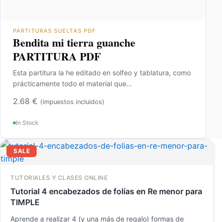
PARTITURAS SUELTAS PDF
Bendita mi tierra guanche
PARTITURA PDF
Esta partitura la he editado en solfeo y tablatura, como
prácticamente todo el material que…
2.68
€
(impuestos incluidos)
In Stock
El
El
SALE
precio
precio
original
actual
era:
es:
TUTORIALES Y CLASES ONLINE
23.54 €.
11.77 €.
Tutorial 4 encabezados de folías en Re menor para
TIMPLE
Aprende a realizar 4 (y una más de regalo) formas de