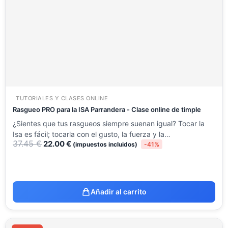
37.45 €.
22.00 €.
TUTORIALES Y CLASES ONLINE
Rasgueo PRO para la ISA Parrandera - Clase online de timple
¿Sientes que tus rasgueos siempre suenan igual? Tocar la
Isa es fácil; tocarla con el gusto, la fuerza y la…
37.45
€
22.00
€
(impuestos incluidos)
-41%
Añadir al carrito
El
El