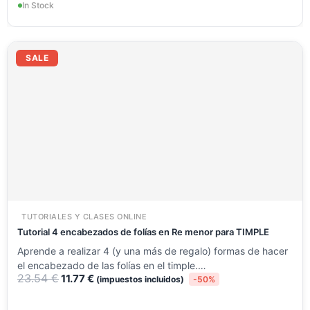
In Stock
El
El
precio
precio
SALE
original
actual
era:
es:
23.54 €.
11.77 €.
TUTORIALES Y CLASES ONLINE
Tutorial 4 encabezados de folías en Re menor para TIMPLE
Aprende a realizar 4 (y una más de regalo) formas de hacer
el encabezado de las folías en el timple.…
23.54
€
11.77
€
(impuestos incluidos)
-50%