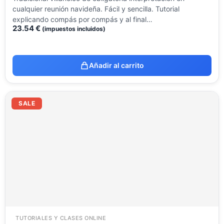
cualquier reunión navideña. Fácil y sencilla. Tutorial
explicando compás por compás y al final…
23.54
€
(impuestos incluidos)
Añadir al carrito
El
El
precio
precio
SALE
original
actual
era:
es:
23.54 €.
9.99 €.
TUTORIALES Y CLASES ONLINE