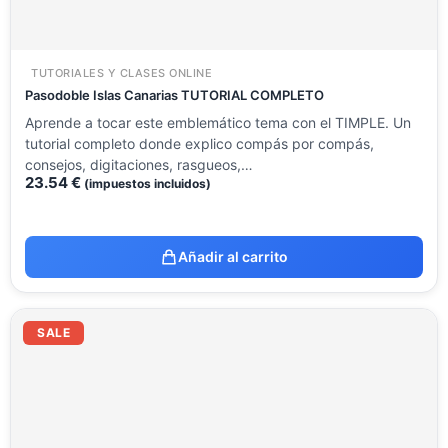
TUTORIALES Y CLASES ONLINE
Pasodoble Islas Canarias TUTORIAL COMPLETO
Aprende a tocar este emblemático tema con el TIMPLE. Un
tutorial completo donde explico compás por compás,
consejos, digitaciones, rasgueos,…
23.54
€
(impuestos incluidos)
Añadir al carrito
El
El
precio
precio
SALE
original
actual
era:
es:
14.12 €.
8.51 €.