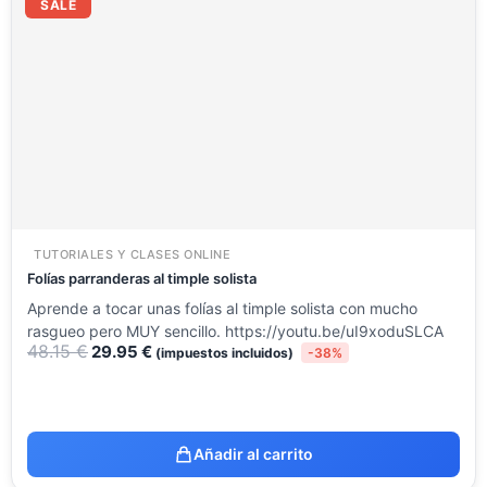
precio
precio
SALE
original
actual
era:
es:
48.15 €.
29.95 €.
TUTORIALES Y CLASES ONLINE
Folías parranderas al timple solista
Aprende a tocar unas folías al timple solista con mucho
rasgueo pero MUY sencillo. https://youtu.be/uI9xoduSLCA
48.15
€
29.95
€
(impuestos incluidos)
-38%
Añadir al carrito