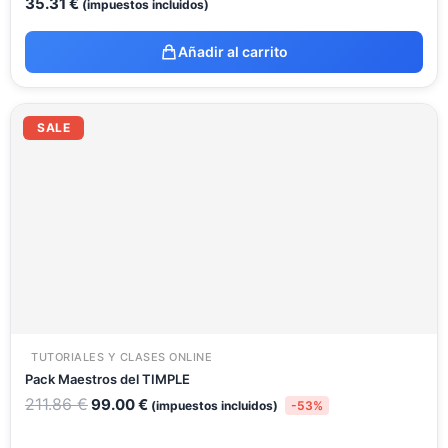
35.31
€
(impuestos incluidos)
Añadir al carrito
El
El
precio
precio
SALE
original
actual
era:
es:
211.86 €.
99.00 €.
TUTORIALES Y CLASES ONLINE
Pack Maestros del TIMPLE
211.86
€
99.00
€
(impuestos incluidos)
-53%