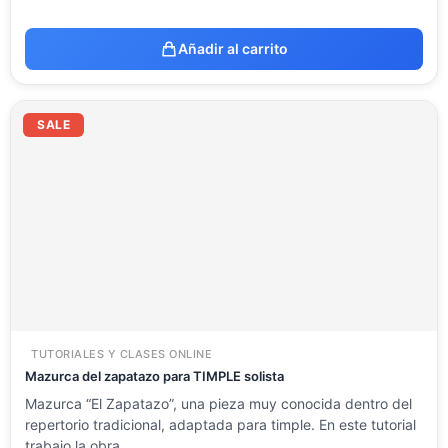
Añadir al carrito
El
El
precio
precio
SALE
original
actual
era:
es:
23.54 €.
11.77 €.
TUTORIALES Y CLASES ONLINE
Mazurca del zapatazo para TIMPLE solista
Mazurca “El Zapatazo”, una pieza muy conocida dentro del
repertorio tradicional, adaptada para timple. En este tutorial
trabajo la obra…