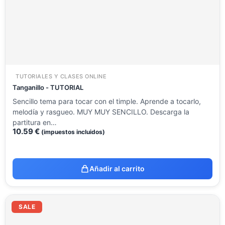
TUTORIALES Y CLASES ONLINE
Tanganillo - TUTORIAL
Sencillo tema para tocar con el timple. Aprende a tocarlo,
melodía y rasgueo. MUY MUY SENCILLO. Descarga la
partitura en…
10.59
€
(impuestos incluidos)
Añadir al carrito
El
El
precio
precio
SALE
original
actual
era:
es: