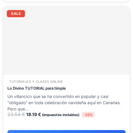
El
El
precio
precio
SALE
original
actual
era:
es:
23.54 €.
18.19 €.
TUTORIALES Y CLASES ONLINE
Lo Divino TUTORIAL para timple
Un villancico que se ha convertido en popular y casi
“obligado” en toda celebración navideña aquí en Canarias.
Pero que…
23.54
€
18.19
€
(impuestos incluidos)
-23%