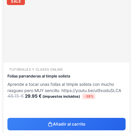
precio
precio
SALE
original
actual
era:
es:
48.15 €.
29.95 €.
TUTORIALES Y CLASES ONLINE
Folías parranderas al timple solista
Aprende a tocar unas folías al timple solista con mucho
rasgueo pero MUY sencillo. https://youtu.be/uI9xoduSLCA
48.15
€
29.95
€
(impuestos incluidos)
-38%
Añadir al carrito