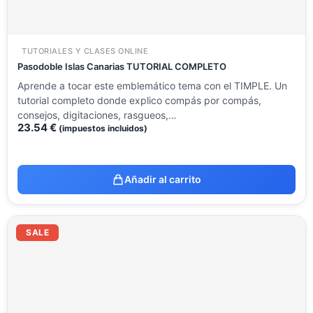
TUTORIALES Y CLASES ONLINE
Pasodoble Islas Canarias TUTORIAL COMPLETO
Aprende a tocar este emblemático tema con el TIMPLE. Un
tutorial completo donde explico compás por compás,
consejos, digitaciones, rasgueos,…
23.54
€
(impuestos incluidos)
Añadir al carrito
El
El
precio
precio
SALE
original
actual
era:
es:
14.12 €.
8.51 €.