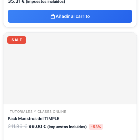
35.31
€
(impuestos incluidos)
Añadir al carrito
El
El
precio
precio
SALE
original
actual
era:
es:
211.86 €.
99.00 €.
TUTORIALES Y CLASES ONLINE
Pack Maestros del TIMPLE
211.86
€
99.00
€
(impuestos incluidos)
-53%