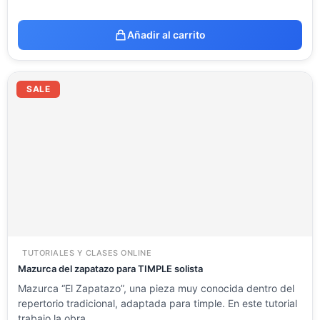
Añadir al carrito
El
El
precio
precio
SALE
original
actual
era:
es:
23.54 €.
11.77 €.
TUTORIALES Y CLASES ONLINE
Mazurca del zapatazo para TIMPLE solista
Mazurca “El Zapatazo”, una pieza muy conocida dentro del
repertorio tradicional, adaptada para timple. En este tutorial
trabajo la obra…