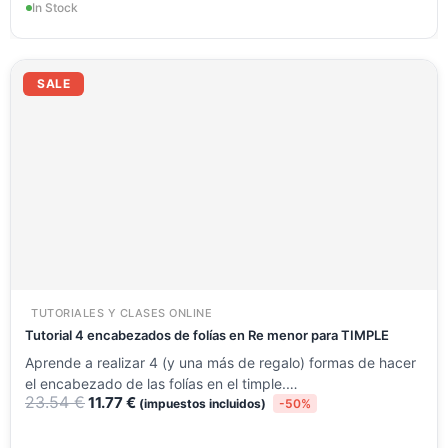
In Stock
El
El
precio
precio
SALE
original
actual
era:
es:
23.54 €.
11.77 €.
TUTORIALES Y CLASES ONLINE
Tutorial 4 encabezados de folías en Re menor para TIMPLE
Aprende a realizar 4 (y una más de regalo) formas de hacer
el encabezado de las folías en el timple.…
23.54
€
11.77
€
(impuestos incluidos)
-50%