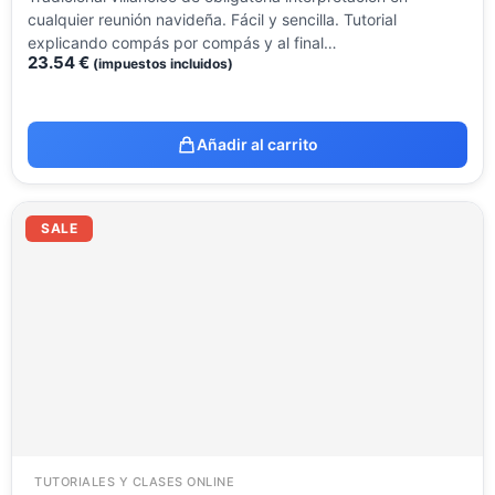
cualquier reunión navideña. Fácil y sencilla. Tutorial
explicando compás por compás y al final…
23.54
€
(impuestos incluidos)
Añadir al carrito
El
El
precio
precio
SALE
original
actual
era:
es:
23.54 €.
9.99 €.
TUTORIALES Y CLASES ONLINE