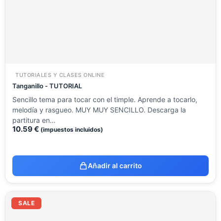
TUTORIALES Y CLASES ONLINE
Tanganillo - TUTORIAL
Sencillo tema para tocar con el timple. Aprende a tocarlo,
melodía y rasgueo. MUY MUY SENCILLO. Descarga la
partitura en…
10.59
€
(impuestos incluidos)
Añadir al carrito
El
El
precio
precio
SALE
original
actual
era:
es: