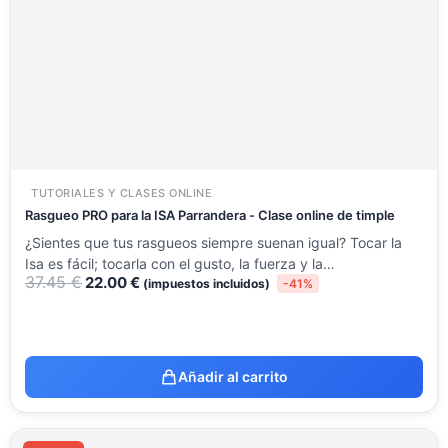
37.45 €.
22.00 €.
TUTORIALES Y CLASES ONLINE
Rasgueo PRO para la ISA Parrandera - Clase online de timple
¿Sientes que tus rasgueos siempre suenan igual? Tocar la
Isa es fácil; tocarla con el gusto, la fuerza y la…
37.45
€
22.00
€
(impuestos incluidos)
-41%
Añadir al carrito
El
El