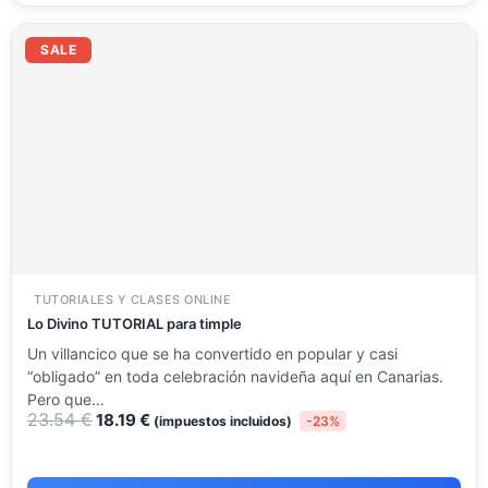
El
El
precio
precio
SALE
original
actual
era:
es:
23.54 €.
18.19 €.
TUTORIALES Y CLASES ONLINE
Lo Divino TUTORIAL para timple
Un villancico que se ha convertido en popular y casi
“obligado” en toda celebración navideña aquí en Canarias.
Pero que…
23.54
€
18.19
€
(impuestos incluidos)
-23%