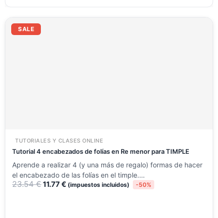
El
El
precio
precio
SALE
original
actual
era:
es:
23.54 €.
11.77 €.
TUTORIALES Y CLASES ONLINE
Tutorial 4 encabezados de folías en Re menor para TIMPLE
Aprende a realizar 4 (y una más de regalo) formas de hacer
el encabezado de las folías en el timple.…
23.54
€
11.77
€
(impuestos incluidos)
-50%