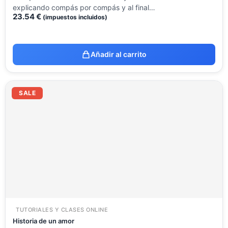
explicando compás por compás y al final…
23.54
€
(impuestos incluidos)
Añadir al carrito
El
El
precio
precio
SALE
original
actual
era:
es:
23.54 €.
9.99 €.
TUTORIALES Y CLASES ONLINE
Historia de un amor