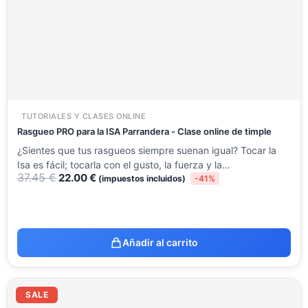
TUTORIALES Y CLASES ONLINE
Rasgueo PRO para la ISA Parrandera - Clase online de timple
¿Sientes que tus rasgueos siempre suenan igual? Tocar la
Isa es fácil; tocarla con el gusto, la fuerza y la…
37.45
€
22.00
€
(impuestos incluidos)
-41%
Añadir al carrito
El
El
precio
precio
SALE
original
actual