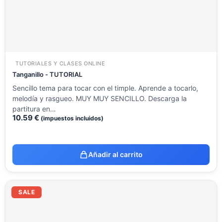
TUTORIALES Y CLASES ONLINE
Tanganillo - TUTORIAL
Sencillo tema para tocar con el timple. Aprende a tocarlo,
melodía y rasgueo. MUY MUY SENCILLO. Descarga la
partitura en…
10.59
€
(impuestos incluidos)
Añadir al carrito
El
El
precio
precio
SALE
original
actual
era:
es:
37.45 €.
22.00 €.