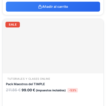
Añadir al carrito
El
El
precio
precio
SALE
original
actual
era:
es:
211.86 €.
99.00 €.
TUTORIALES Y CLASES ONLINE
Pack Maestros del TIMPLE
211.86
€
99.00
€
(impuestos incluidos)
-53%