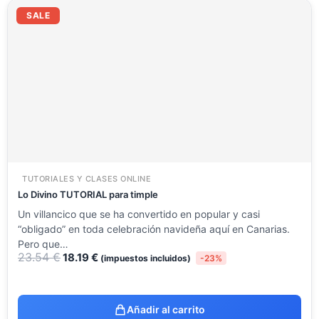
El
El
precio
precio
SALE
original
actual
era:
es:
23.54 €.
18.19 €.
TUTORIALES Y CLASES ONLINE
Lo Divino TUTORIAL para timple
Un villancico que se ha convertido en popular y casi
“obligado” en toda celebración navideña aquí en Canarias.
Pero que…
23.54
€
18.19
€
(impuestos incluidos)
-23%
Añadir al carrito