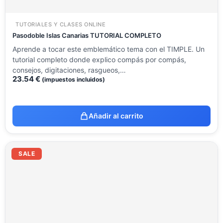
TUTORIALES Y CLASES ONLINE
Pasodoble Islas Canarias TUTORIAL COMPLETO
Aprende a tocar este emblemático tema con el TIMPLE. Un
tutorial completo donde explico compás por compás,
consejos, digitaciones, rasgueos,…
23.54
€
(impuestos incluidos)
Añadir al carrito
El
El
precio
precio
SALE
original
actual
era:
es:
14.12 €.
8.51 €.