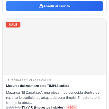
Añadir al carrito
El
El
precio
precio
SALE
original
actual
era:
es:
23.54 €.
11.77 €.
TUTORIALES Y CLASES ONLINE
Mazurca del zapatazo para TIMPLE solista
Mazurca “El Zapatazo”, una pieza muy conocida dentro del
repertorio tradicional, adaptada para timple. En este tutorial
trabajo la obra…
23.54
€
11.77
€
(impuestos incluidos)
-50%