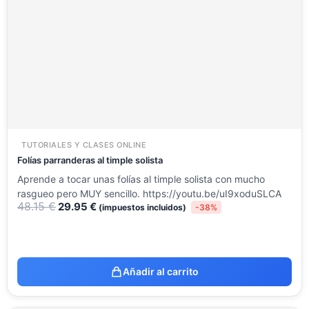
era:
es:
48.15 €.
29.95 €.
TUTORIALES Y CLASES ONLINE
Folías parranderas al timple solista
Aprende a tocar unas folías al timple solista con mucho
rasgueo pero MUY sencillo. https://youtu.be/uI9xoduSLCA
48.15
€
29.95
€
(impuestos incluidos)
-38%
Añadir al carrito