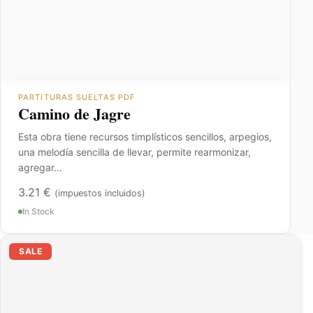
PARTITURAS SUELTAS PDF
Camino de Jagre
Esta obra tiene recursos timplísticos sencillos, arpegios,
una melodía sencilla de llevar, permite rearmonizar,
agregar…
3.21
€
(impuestos incluidos)
In Stock
El
El
SALE
precio
precio
original
actual
era:
es:
23.54 €.
11.77 €.