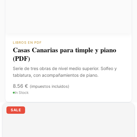
LIBROS EN PDF
Casas Canarias para timple y piano
(PDF)
Serie de tres obras de nivel medio superior. Solfeo y
tablatura, con acompañamientos de piano.
8.56
€
(impuestos incluidos)
In Stock
El
El
SALE
precio
precio
original
actual
era:
es:
23.54 €.
11.77 €.