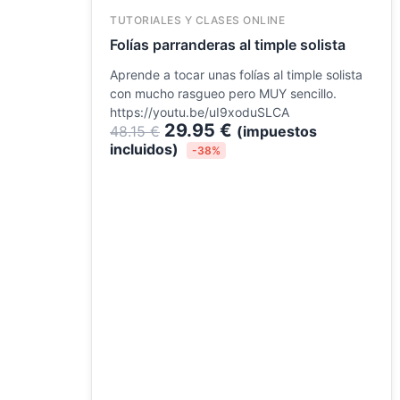
original
actual
TUTORIALES Y CLASES ONLINE
era:
es:
Folías parranderas al timple solista
48.15 €.
29.95 €.
Aprende a tocar unas folías al timple solista
con mucho rasgueo pero MUY sencillo.
https://youtu.be/uI9xoduSLCA
29.95
€
48.15
€
(impuestos
incluidos)
-38%