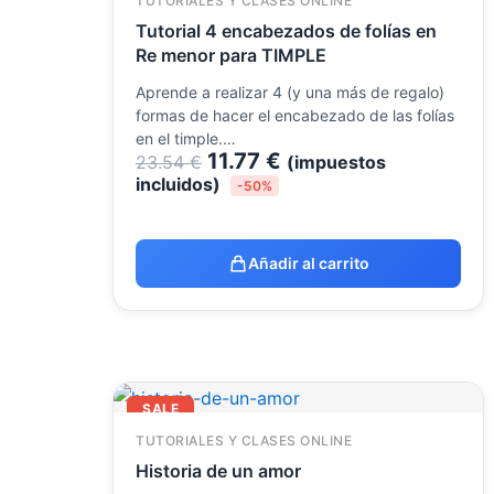
TUTORIALES Y CLASES ONLINE
Tutorial 4 encabezados de folías en
Re menor para TIMPLE
Aprende a realizar 4 (y una más de regalo)
formas de hacer el encabezado de las folías
en el timple.…
11.77
€
23.54
€
(impuestos
incluidos)
-50%
Añadir al carrito
El
El
SALE
precio
precio
original
actual
TUTORIALES Y CLASES ONLINE
era:
es:
Historia de un amor
23.54 €.
9.99 €.