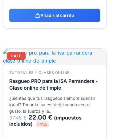
Añadir al carrito
El
El
SALE
precio
precio
original
actual
era:
es:
TUTORIALES Y CLASES ONLINE
37.45 €.
22.00 €.
Rasgueo PRO para la ISA Parrandera -
Clase online de timple
¿Sientes que tus rasgueos siempre suenan
igual? Tocar la Isa es fácil; tocarla con el
gusto, la fuerza y la…
22.00
€
37.45
€
(impuestos
incluidos)
-41%