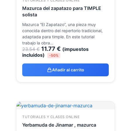
TUTORIALES Y CLASES ONLINE
Mazurca del zapatazo para TIMPLE
solista
Mazurca “El Zapatazo”, una pieza muy
conocida dentro del repertorio tradicional,
adaptada para timple. En este tutorial
trabajo la obra…
11.77
€
23.54
€
(impuestos
incluidos)
-50%
Añadir al carrito
TUTORIALES Y CLASES ONLINE
Yerbamuda de Jinamar , mazurca