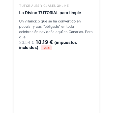
original
actual
TUTORIALES Y CLASES ONLINE
era:
es:
Lo Divino TUTORIAL para timple
23.54 €.
18.19 €.
Un villancico que se ha convertido en
popular y casi “obligado” en toda
celebración navideña aquí en Canarias. Pero
que…
18.19
€
23.54
€
(impuestos
incluidos)
-23%