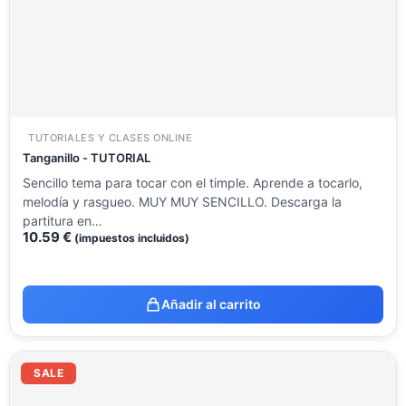
TUTORIALES Y CLASES ONLINE
Tanganillo - TUTORIAL
Sencillo tema para tocar con el timple. Aprende a tocarlo,
melodía y rasgueo. MUY MUY SENCILLO. Descarga la
partitura en…
10.59
€
(impuestos incluidos)
Añadir al carrito
El
El
precio
precio
SALE
original
actual
era:
es: