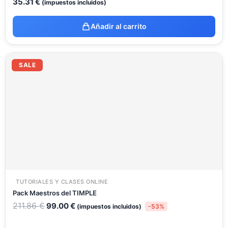
35.31
€
(impuestos incluidos)
Añadir al carrito
El
El
precio
precio
SALE
original
actual
era:
es:
211.86 €.
99.00 €.
TUTORIALES Y CLASES ONLINE
Pack Maestros del TIMPLE
211.86
€
99.00
€
(impuestos incluidos)
-53%