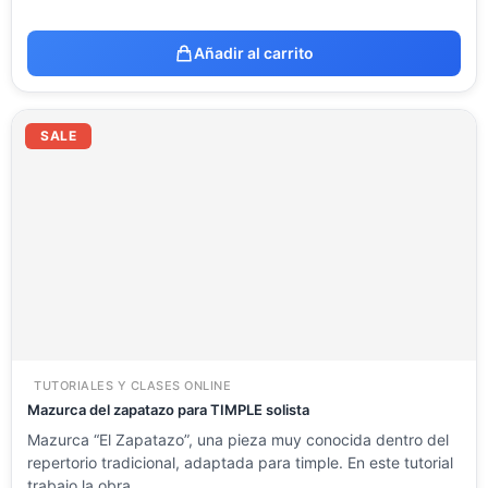
Añadir al carrito
El
El
precio
precio
SALE
original
actual
era:
es:
23.54 €.
11.77 €.
TUTORIALES Y CLASES ONLINE
Mazurca del zapatazo para TIMPLE solista
Mazurca “El Zapatazo”, una pieza muy conocida dentro del
repertorio tradicional, adaptada para timple. En este tutorial
trabajo la obra…