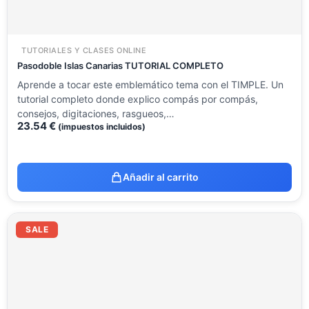
TUTORIALES Y CLASES ONLINE
Pasodoble Islas Canarias TUTORIAL COMPLETO
Aprende a tocar este emblemático tema con el TIMPLE. Un
tutorial completo donde explico compás por compás,
consejos, digitaciones, rasgueos,…
23.54
€
(impuestos incluidos)
Añadir al carrito
El
El
precio
precio
SALE
original
actual
era:
es:
14.12 €.
8.51 €.