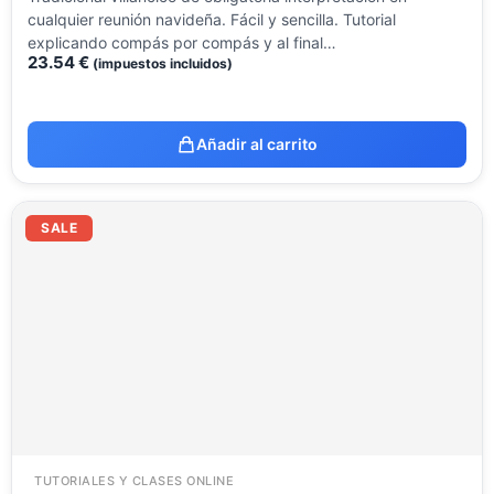
cualquier reunión navideña. Fácil y sencilla. Tutorial
explicando compás por compás y al final…
23.54
€
(impuestos incluidos)
Añadir al carrito
El
El
precio
precio
SALE
original
actual
era:
es:
23.54 €.
9.99 €.
TUTORIALES Y CLASES ONLINE