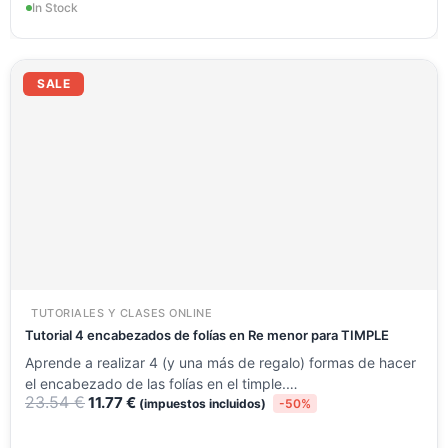
In Stock
El
El
precio
precio
SALE
original
actual
era:
es:
23.54 €.
11.77 €.
TUTORIALES Y CLASES ONLINE
Tutorial 4 encabezados de folías en Re menor para TIMPLE
Aprende a realizar 4 (y una más de regalo) formas de hacer
el encabezado de las folías en el timple.…
23.54
€
11.77
€
(impuestos incluidos)
-50%