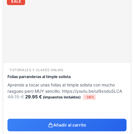
precio
precio
SALE
original
actual
era:
es:
48.15 €.
29.95 €.
TUTORIALES Y CLASES ONLINE
Folías parranderas al timple solista
Aprende a tocar unas folías al timple solista con mucho
rasgueo pero MUY sencillo. https://youtu.be/uI9xoduSLCA
48.15
€
29.95
€
(impuestos incluidos)
-38%
Añadir al carrito