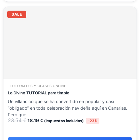
El
El
precio
precio
SALE
original
actual
era:
es:
23.54 €.
18.19 €.
TUTORIALES Y CLASES ONLINE
Lo Divino TUTORIAL para timple
Un villancico que se ha convertido en popular y casi
“obligado” en toda celebración navideña aquí en Canarias.
Pero que…
23.54
€
18.19
€
(impuestos incluidos)
-23%