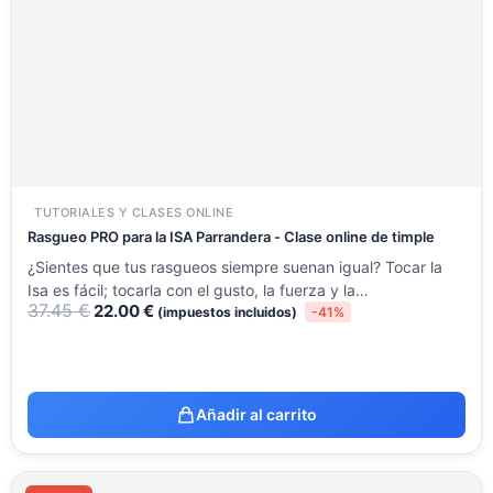
37.45 €.
22.00 €.
TUTORIALES Y CLASES ONLINE
Rasgueo PRO para la ISA Parrandera - Clase online de timple
¿Sientes que tus rasgueos siempre suenan igual? Tocar la
Isa es fácil; tocarla con el gusto, la fuerza y la…
37.45
€
22.00
€
(impuestos incluidos)
-41%
Añadir al carrito
El
El