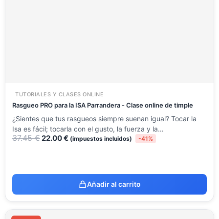
37.45 €.
22.00 €.
TUTORIALES Y CLASES ONLINE
Rasgueo PRO para la ISA Parrandera - Clase online de timple
¿Sientes que tus rasgueos siempre suenan igual? Tocar la
Isa es fácil; tocarla con el gusto, la fuerza y la…
37.45
€
22.00
€
(impuestos incluidos)
-41%
Añadir al carrito
El
El