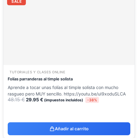
precio
precio
SALE
original
actual
era:
es:
48.15 €.
29.95 €.
TUTORIALES Y CLASES ONLINE
Folías parranderas al timple solista
Aprende a tocar unas folías al timple solista con mucho
rasgueo pero MUY sencillo. https://youtu.be/uI9xoduSLCA
48.15
€
29.95
€
(impuestos incluidos)
-38%
Añadir al carrito