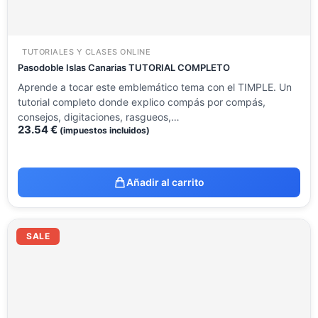
TUTORIALES Y CLASES ONLINE
Pasodoble Islas Canarias TUTORIAL COMPLETO
Aprende a tocar este emblemático tema con el TIMPLE. Un
tutorial completo donde explico compás por compás,
consejos, digitaciones, rasgueos,…
23.54
€
(impuestos incluidos)
Añadir al carrito
El
El
precio
precio
SALE
original
actual
era:
es:
14.12 €.
8.51 €.