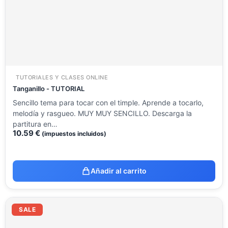
TUTORIALES Y CLASES ONLINE
Tanganillo - TUTORIAL
Sencillo tema para tocar con el timple. Aprende a tocarlo,
melodía y rasgueo. MUY MUY SENCILLO. Descarga la
partitura en…
10.59
€
(impuestos incluidos)
Añadir al carrito
El
El
precio
precio
SALE
original
actual
era:
es: