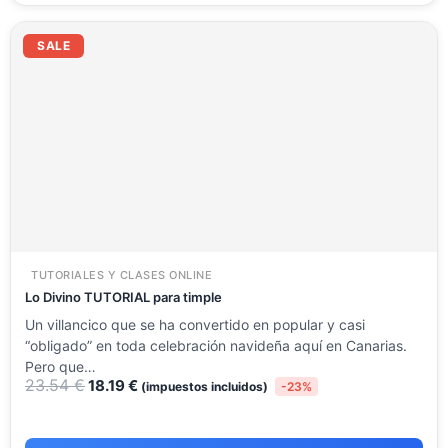
El
El
precio
precio
SALE
original
actual
era:
es:
23.54 €.
18.19 €.
TUTORIALES Y CLASES ONLINE
Lo Divino TUTORIAL para timple
Un villancico que se ha convertido en popular y casi
“obligado” en toda celebración navideña aquí en Canarias.
Pero que…
23.54
€
18.19
€
(impuestos incluidos)
-23%