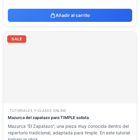
Añadir al carrito
El
El
precio
precio
SALE
original
actual
era:
es:
23.54 €.
11.77 €.
TUTORIALES Y CLASES ONLINE
Mazurca del zapatazo para TIMPLE solista
Mazurca “El Zapatazo”, una pieza muy conocida dentro del
repertorio tradicional, adaptada para timple. En este tutorial
trabajo la obra…