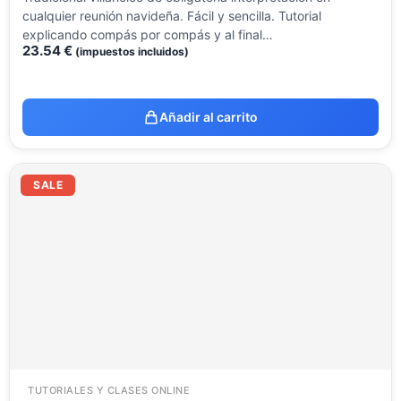
cualquier reunión navideña. Fácil y sencilla. Tutorial
explicando compás por compás y al final…
23.54
€
(impuestos incluidos)
Añadir al carrito
El
El
precio
precio
SALE
original
actual
era:
es:
23.54 €.
9.99 €.
TUTORIALES Y CLASES ONLINE