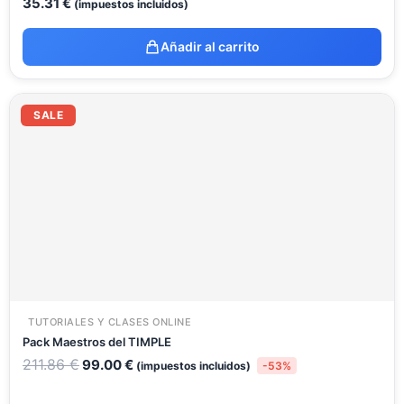
35.31
€
(impuestos incluidos)
Añadir al carrito
El
El
precio
precio
SALE
original
actual
era:
es:
211.86 €.
99.00 €.
TUTORIALES Y CLASES ONLINE
Pack Maestros del TIMPLE
211.86
€
99.00
€
(impuestos incluidos)
-53%