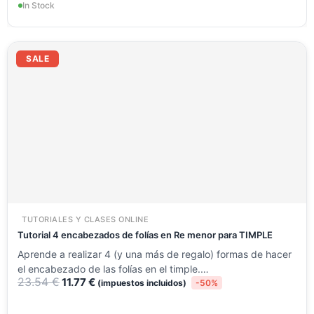
In Stock
El
El
precio
precio
SALE
original
actual
era:
es:
23.54 €.
11.77 €.
TUTORIALES Y CLASES ONLINE
Tutorial 4 encabezados de folías en Re menor para TIMPLE
Aprende a realizar 4 (y una más de regalo) formas de hacer
el encabezado de las folías en el timple.…
23.54
€
11.77
€
(impuestos incluidos)
-50%