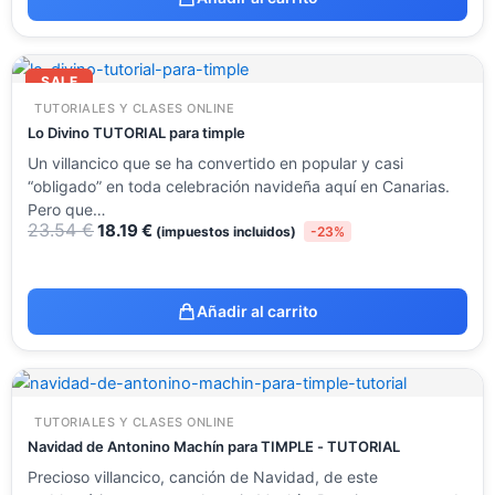
El
El
precio
precio
SALE
original
actual
TUTORIALES Y CLASES ONLINE
era:
es:
23.54 €.
18.19 €.
Lo Divino TUTORIAL para timple
Un villancico que se ha convertido en popular y casi
“obligado” en toda celebración navideña aquí en Canarias.
Pero que…
23.54
€
18.19
€
(impuestos incluidos)
-23%
Añadir al carrito
TUTORIALES Y CLASES ONLINE
Navidad de Antonino Machín para TIMPLE - TUTORIAL
Precioso villancico, canción de Navidad, de este