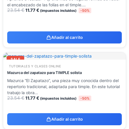
el encabezado de las folías en el timple.…
23.54
€
11.77
€
(impuestos incluidos)
-50%
Añadir al carrito
El
El
precio
precio
SALE
original
actual
TUTORIALES Y CLASES ONLINE
era:
es:
23.54 €.
11.77 €.
Mazurca del zapatazo para TIMPLE solista
Mazurca “El Zapatazo”, una pieza muy conocida dentro del
repertorio tradicional, adaptada para timple. En este tutorial
trabajo la obra…
23.54
€
11.77
€
(impuestos incluidos)
-50%
Añadir al carrito