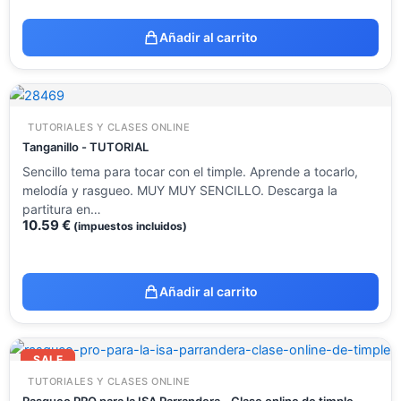
Añadir al carrito
TUTORIALES Y CLASES ONLINE
Tanganillo - TUTORIAL
Sencillo tema para tocar con el timple. Aprende a tocarlo,
melodía y rasgueo. MUY MUY SENCILLO. Descarga la
partitura en…
10.59
€
(impuestos incluidos)
Añadir al carrito
El
El
precio
precio
SALE
original
actual
TUTORIALES Y CLASES ONLINE
era:
es:
37.45 €.
22.00 €.