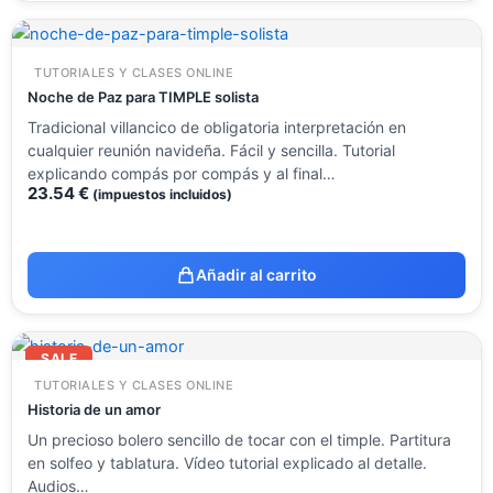
TUTORIALES Y CLASES ONLINE
Noche de Paz para TIMPLE solista
Tradicional villancico de obligatoria interpretación en
cualquier reunión navideña. Fácil y sencilla. Tutorial
explicando compás por compás y al final…
23.54
€
(impuestos incluidos)
Añadir al carrito
El
El
precio
precio
SALE
original
actual
TUTORIALES Y CLASES ONLINE
era:
es:
23.54 €.
9.99 €.
Historia de un amor
Un precioso bolero sencillo de tocar con el timple. Partitura
en solfeo y tablatura. Vídeo tutorial explicado al detalle.
Audios…