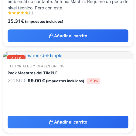
emblemático cantante. Antonio Machín. Requiere un poco de
nivel técnico. Pero con este…
(1)
35.31
€
(impuestos incluidos)
Añadir al carrito
El
El
precio
precio
SALE
original
actual
TUTORIALES Y CLASES ONLINE
era:
es:
211.86 €.
99.00 €.
Pack Maestros del TIMPLE
211.86
€
99.00
€
(impuestos incluidos)
-53%
Añadir al carrito