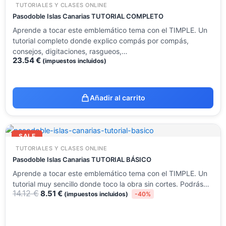
TUTORIALES Y CLASES ONLINE
Pasodoble Islas Canarias TUTORIAL COMPLETO
Aprende a tocar este emblemático tema con el TIMPLE. Un
tutorial completo donde explico compás por compás,
consejos, digitaciones, rasgueos,…
23.54
€
(impuestos incluidos)
Añadir al carrito
El
El
precio
precio
SALE
original
actual
TUTORIALES Y CLASES ONLINE
era:
es:
14.12 €.
8.51 €.
Pasodoble Islas Canarias TUTORIAL BÁSICO
Aprende a tocar este emblemático tema con el TIMPLE. Un
tutorial muy sencillo donde toco la obra sin cortes. Podrás…
14.12
€
8.51
€
(impuestos incluidos)
-40%