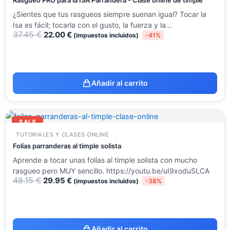
Rasgueo PRO para la ISA Parrandera - Clase online de timple
¿Sientes que tus rasgueos siempre suenan igual? Tocar la
Isa es fácil; tocarla con el gusto, la fuerza y la…
37.45
€
22.00
€
(impuestos incluidos)
-41%
Añadir al carrito
El
El
precio
precio
SALE
original
actual
TUTORIALES Y CLASES ONLINE
era:
es:
48.15 €.
29.95 €.
Folías parranderas al timple solista
Aprende a tocar unas folías al timple solista con mucho
rasgueo pero MUY sencillo. https://youtu.be/uI9xoduSLCA
48.15
€
29.95
€
(impuestos incluidos)
-38%
Añadir al carrito