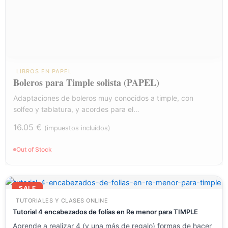
LIBROS EN PAPEL
Boleros para Timple solista (PAPEL)
Adaptaciones de boleros muy conocidos a timple, con
solfeo y tablatura, y acordes para el…
16.05
€
(impuestos incluidos)
Out of Stock
El
El
precio
precio
SALE
original
actual
TUTORIALES Y CLASES ONLINE
era:
es:
23.54 €.
11.77 €.
Tutorial 4 encabezados de folías en Re menor para TIMPLE
Aprende a realizar 4 (y una más de regalo) formas de hacer