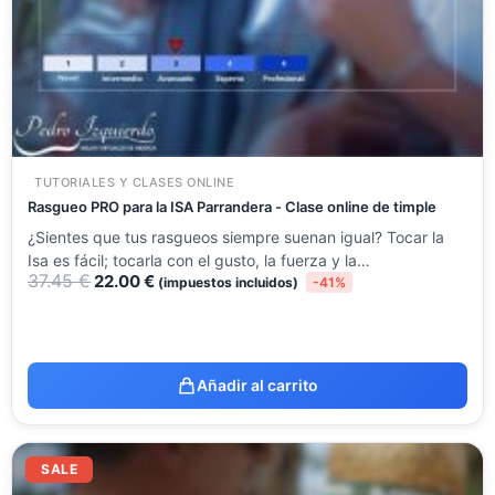
TUTORIALES Y CLASES ONLINE
Rasgueo PRO para la ISA Parrandera - Clase online de timple
¿Sientes que tus rasgueos siempre suenan igual? Tocar la
Isa es fácil; tocarla con el gusto, la fuerza y la…
37.45
€
22.00
€
(impuestos incluidos)
-41%
Añadir al carrito
El
El
precio
precio
SALE
original
actual