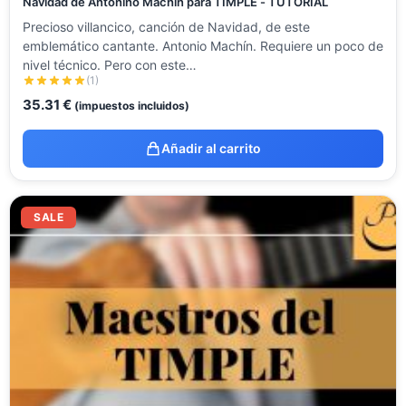
Navidad de Antonino Machín para TIMPLE - TUTORIAL
Precioso villancico, canción de Navidad, de este
emblemático cantante. Antonio Machín. Requiere un poco de
nivel técnico. Pero con este…
(1)
35.31
€
(impuestos incluidos)
Añadir al carrito
El
El
precio
precio
SALE
original
actual
era:
es:
211.86 €.
99.00 €.