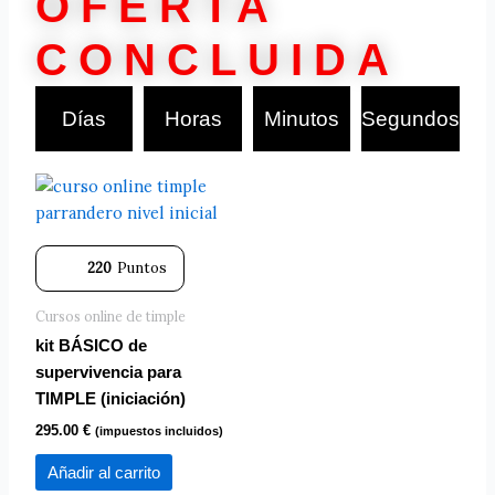
OFERTA
CONCLUIDA
Días
Horas
Minutos
Segundos
220
Puntos
Cursos online de timple
kit BÁSICO de
supervivencia para
TIMPLE (iniciación)
295.00
€
(impuestos incluidos)
Añadir al carrito