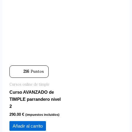
216
Puntos
Cursos online de timple
Curso AVANZADO de
TIMPLE parrandero nivel
2
290.00
€
(impuestos incluidos)
Añadir al carrito