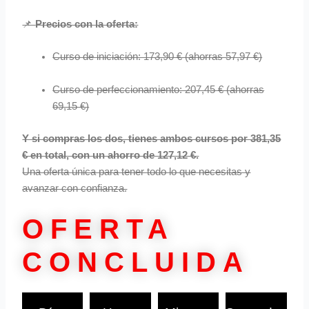
📌
Precios con la oferta:
Curso de iniciación: 173,90 € (ahorras 57,97 €)
Curso de perfeccionamiento: 207,45 € (ahorras
69,15 €)
Y si compras los dos, tienes ambos cursos por 381,35
€ en total, con un ahorro de 127,12 €.
Una oferta única para tener todo lo que necesitas y
avanzar con confianza.
OFERTA
CONCLUIDA