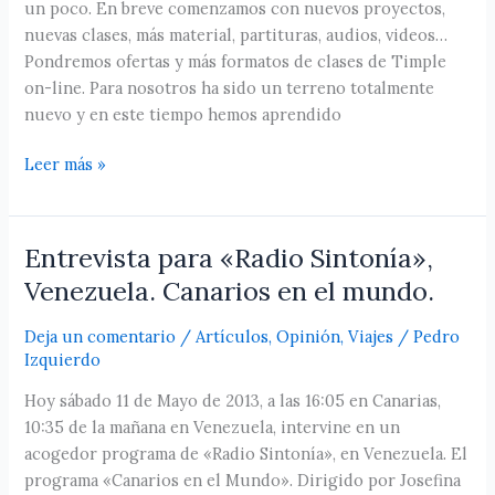
un poco. En breve comenzamos con nuevos proyectos,
ON-
nuevas clases, más material, partituras, audios, videos…
LINE.
Pondremos ofertas y más formatos de clases de Timple
on-line. Para nosotros ha sido un terreno totalmente
nuevo y en este tiempo hemos aprendido
Leer más »
Entrevista para «Radio Sintonía»,
Entrevista
para
Venezuela. Canarios en el mundo.
«Radio
Sintonía»,
Deja un comentario
/
Artículos
,
Opinión
,
Viajes
/
Pedro
Venezuela.
Izquierdo
Canarios
Hoy sábado 11 de Mayo de 2013, a las 16:05 en Canarias,
en
10:35 de la mañana en Venezuela, intervine en un
el
acogedor programa de «Radio Sintonía», en Venezuela. El
mundo.
programa «Canarios en el Mundo». Dirigido por Josefina