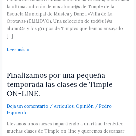
la última audición de mis alumn@s de Timple de la
Escuela Municipal de Música y Danza «Villa de La
Orotava» (EMMDVO). Una selección de tod@s l@s
alumn@s y los grupos de Timples que hemos ensayado
[…]
Leer más »
Finalizamos por una pequeña
Finalizamos
por
temporada las clases de Timple
una
ON-LINE.
pequeña
temporada
Deja un comentario
/
Artículos
,
Opinión
/
Pedro
las
Izquierdo
clases
Llevamos unos meses impartiendo a un ritmo frenético
de
muchas clases de Timple on-line y queremos descansar
Timple