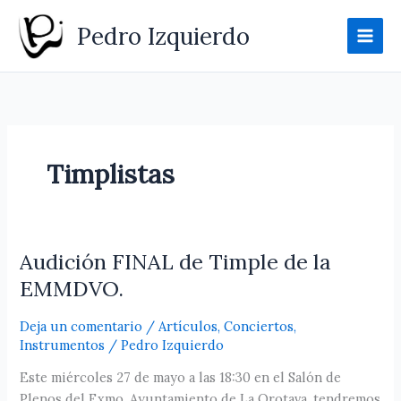
Ir
Pedro Izquierdo
al
contenido
Timplistas
Audición FINAL de Timple de la
Audición
FINAL
EMMDVO.
de
Timple
Deja un comentario
/
Artículos
,
Conciertos
,
de
Instrumentos
/
Pedro Izquierdo
la
Este miércoles 27 de mayo a las 18:30 en el Salón de
EMMDVO.
Plenos del Exmo. Ayuntamiento de La Orotava, tendremos