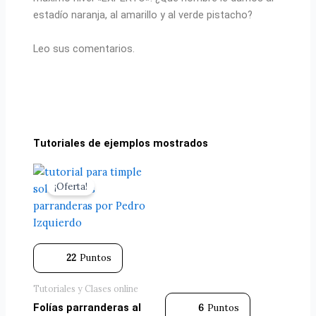
estadío naranja, al amarillo y al verde pistacho?
Leo sus comentarios.
Tutoriales de ejemplos mostrados
El
El
precio
precio
¡Oferta!
original
actual
era:
es:
48.15 €.
29.95 €.
22
Puntos
Tutoriales y Clases online
Folías parranderas al
6
Puntos