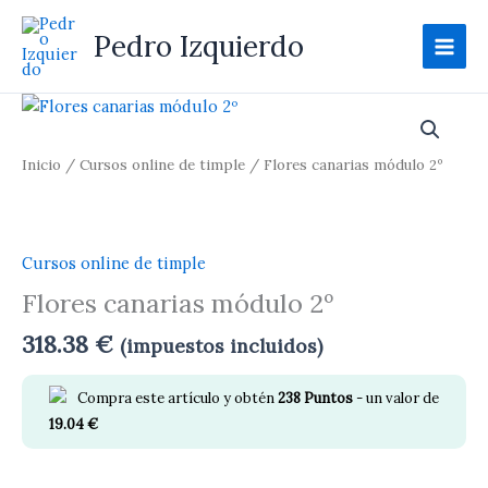
Ir
al
Pedro Izquierdo
contenido
Flores
canarias
módulo
Inicio
/
Cursos online de timple
/ Flores canarias módulo 2º
2º
cantidad
Cursos online de timple
Flores canarias módulo 2º
318.38
€
(impuestos incluidos)
Compra este artículo y obtén
238
Puntos
- un valor de
19.04
€