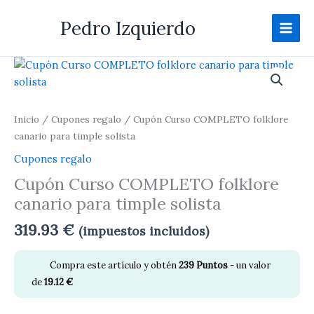
Ir
Pedro Izquierdo
al
contenido
Cupón
Curso
COMPLETO
folklore
Inicio
/
Cupones regalo
/ Cupón Curso COMPLETO folklore
canario
canario para timple solista
para
Cupones regalo
timple
Cupón Curso COMPLETO folklore
solista
cantidad
canario para timple solista
319.93
€
(impuestos incluidos)
Compra este artículo y obtén
239
Puntos
- un valor
de
19.12
€