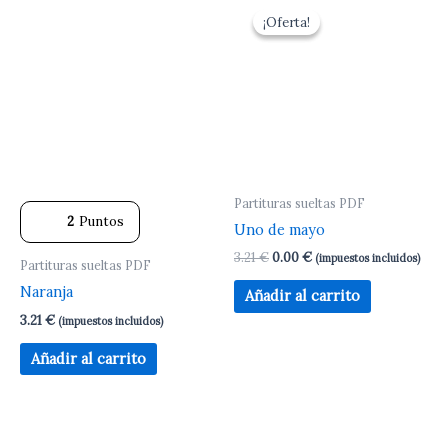
precio
precio
¡Oferta!
¡Oferta!
original
actual
era:
es:
3.21 €.
0.00 €.
Partituras sueltas PDF
2
Puntos
Uno de mayo
3.21
€
0.00
€
(impuestos incluidos)
Partituras sueltas PDF
Naranja
Añadir al carrito
3.21
€
(impuestos incluidos)
Añadir al carrito