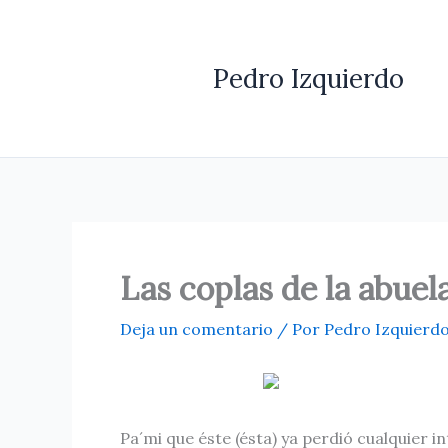
Ir
al
contenido
Pedro Izquierdo
Las coplas de la abuela
Deja un comentario
/ Por
Pedro Izquierd
Pa´mi que éste (ésta) ya perdió cualquier 