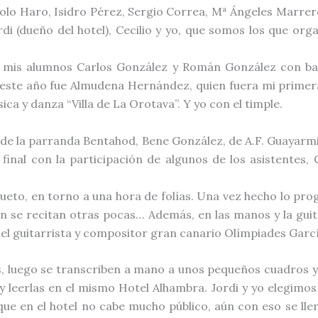
Manolo Haro, Isidro Pérez, Sergio Correa, Mª Ángeles Marre
ordi (dueño del hotel), Cecilio y yo, que somos los que or
, mis alumnos Carlos González y Román González con ban
 este año fue Almudena Hernández, quien fuera mi primera
ca y danza “Villa de La Orotava”. Y yo con el timple.
, de la parranda Bentahod, Bene González, de A.F. Guayarmi
final con la participación de algunos de los asistentes, 
ueto, en torno a una hora de folías. Una vez hecho lo prog
ien se recitan otras pocas… Además, en las manos y la gu
 del guitarrista y compositor gran canario Olímpiades Garcí
as, luego se transcriben a mano a unos pequeños cuadros 
 y leerlas en el mismo Hotel Alhambra. Jordi y yo elegimos 
e en el hotel no cabe mucho público, aún con eso se llena