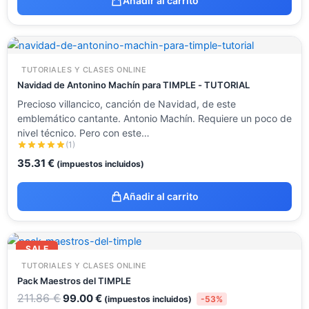
Añadir al carrito
TUTORIALES Y CLASES ONLINE
Navidad de Antonino Machín para TIMPLE - TUTORIAL
Precioso villancico, canción de Navidad, de este
emblemático cantante. Antonio Machín. Requiere un poco de
nivel técnico. Pero con este…
(1)
35.31
€
(impuestos incluidos)
Añadir al carrito
El
El
precio
precio
SALE
original
actual
TUTORIALES Y CLASES ONLINE
era:
es:
211.86 €.
99.00 €.
Pack Maestros del TIMPLE
211.86
€
99.00
€
(impuestos incluidos)
-53%