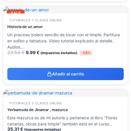
El
El
precio
precio
SALE
original
actual
TUTORIALES Y CLASES ONLINE
era:
es:
23.54 €.
9.99 €.
Historia de un amor
Un precioso bolero sencillo de tocar con el timple. Partitura
en solfeo y tablatura. Vídeo tutorial explicado al detalle.
Audios…
23.54
€
9.99
€
(impuestos incluidos)
-58%
Añadir al carrito
TUTORIALES Y CLASES ONLINE
Yerbamuda de Jinamar , mazurca
Esta mazurca es de mi autoría y pertenece al libro "Flores
canarias, obras para timple" también está en el curso…
35.31
€
(impuestos incluidos)