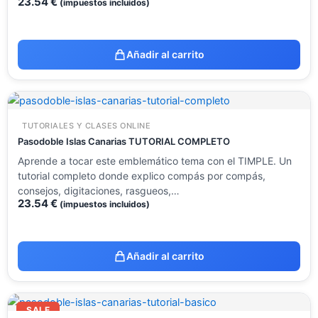
23.54
€
(impuestos incluidos)
Añadir al carrito
TUTORIALES Y CLASES ONLINE
Pasodoble Islas Canarias TUTORIAL COMPLETO
Aprende a tocar este emblemático tema con el TIMPLE. Un
tutorial completo donde explico compás por compás,
consejos, digitaciones, rasgueos,…
23.54
€
(impuestos incluidos)
Añadir al carrito
El
El
precio
precio
SALE