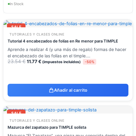
In Stock
El
El
precio
precio
SALE
original
actual
TUTORIALES Y CLASES ONLINE
era:
es:
23.54 €.
11.77 €.
Tutorial 4 encabezados de folías en Re menor para TIMPLE
Aprende a realizar 4 (y una más de regalo) formas de hacer
el encabezado de las folías en el timple.…
23.54
€
11.77
€
(impuestos incluidos)
-50%
Añadir al carrito
El
El
precio
precio
SALE
original
actual
TUTORIALES Y CLASES ONLINE
era:
es:
23.54 €.
11.77 €.
Mazurca del zapatazo para TIMPLE solista
Mazurca “El Zapatazo”, una pieza muy conocida dentro del