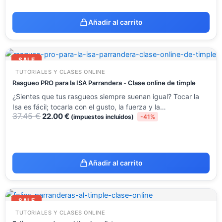
Añadir al carrito
El
El
precio
precio
SALE
original
actual
TUTORIALES Y CLASES ONLINE
era:
es:
37.45 €.
22.00 €.
Rasgueo PRO para la ISA Parrandera - Clase online de timple
¿Sientes que tus rasgueos siempre suenan igual? Tocar la
Isa es fácil; tocarla con el gusto, la fuerza y la…
37.45
€
22.00
€
(impuestos incluidos)
-41%
Añadir al carrito
El
El
precio
precio
SALE
original
actual
TUTORIALES Y CLASES ONLINE
era:
es:
48.15 €.
29.95 €.