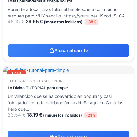
Folías parranderas al timple solista
Aprende a tocar unas folías al timple solista con mucho
rasgueo pero MUY sencillo. https://youtu.be/uI9xoduSLCA
48.15
€
29.95
€
(impuestos incluidos)
-38%
Añadir al carrito
El
El
precio
precio
SALE
original
actual
TUTORIALES Y CLASES ONLINE
era:
es:
23.54 €.
18.19 €.
Lo Divino TUTORIAL para timple
Un villancico que se ha convertido en popular y casi
“obligado” en toda celebración navideña aquí en Canarias.
Pero que…
23.54
€
18.19
€
(impuestos incluidos)
-23%