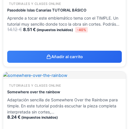
original
actual
TUTORIALES Y CLASES ONLINE
era:
es:
14.12 €.
8.51 €.
Pasodoble Islas Canarias TUTORIAL BÁSICO
Aprende a tocar este emblemático tema con el TIMPLE. Un
tutorial muy sencillo donde toco la obra sin cortes. Podrás…
14.12
€
8.51
€
(impuestos incluidos)
-40%
Añadir al carrito
TUTORIALES Y CLASES ONLINE
Somewhere over the rainbow
Adaptación sencilla de Somewhere Over the Rainbow para
timple. En este tutorial podrás escuchar la pieza completa
interpretada sin cortes,…
8.24
€
(impuestos incluidos)