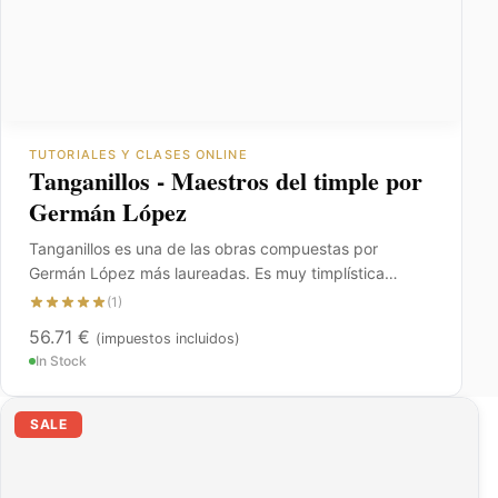
TUTORIALES Y CLASES ONLINE
Tanganillos - Maestros del timple por
Germán López
Tanganillos es una de las obras compuestas por
Germán López más laureadas. Es muy timplística…
(1)
56.71
€
(impuestos incluidos)
In Stock
El
El
SALE
precio
precio
original
actual
era:
es:
23.54 €.
11.77 €.