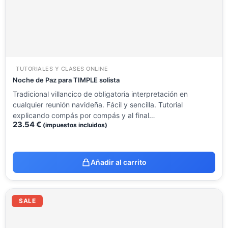
TUTORIALES Y CLASES ONLINE
Noche de Paz para TIMPLE solista
Tradicional villancico de obligatoria interpretación en
cualquier reunión navideña. Fácil y sencilla. Tutorial
explicando compás por compás y al final…
23.54
€
(impuestos incluidos)
Añadir al carrito
El
El
precio
precio
SALE
original
actual
era:
es:
23.54 €.
9.99 €.