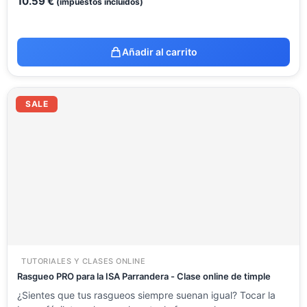
10.59
€
(impuestos incluidos)
Añadir al carrito
El
El
precio
precio
SALE
original
actual
era:
es:
37.45 €.
22.00 €.
TUTORIALES Y CLASES ONLINE
Rasgueo PRO para la ISA Parrandera - Clase online de timple
¿Sientes que tus rasgueos siempre suenan igual? Tocar la