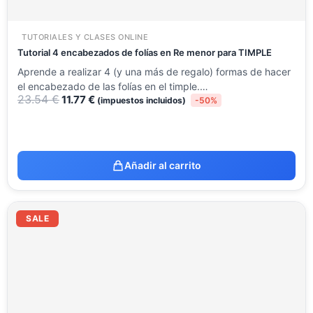
TUTORIALES Y CLASES ONLINE
Tutorial 4 encabezados de folías en Re menor para TIMPLE
Aprende a realizar 4 (y una más de regalo) formas de hacer
el encabezado de las folías en el timple.…
23.54
€
11.77
€
(impuestos incluidos)
-50%
Añadir al carrito
El
El
precio
precio
SALE
original
actual
era:
es:
23.54 €.
11.77 €.