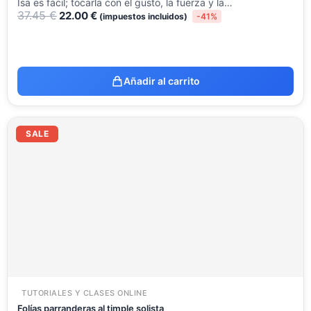
Isa es fácil; tocarla con el gusto, la fuerza y la…
37.45
€
22.00
€
(impuestos incluidos)
-41%
Añadir al carrito
El
El
precio
precio
SALE
original
actual
era:
es:
48.15 €.
29.95 €.
TUTORIALES Y CLASES ONLINE
Folías parranderas al timple solista