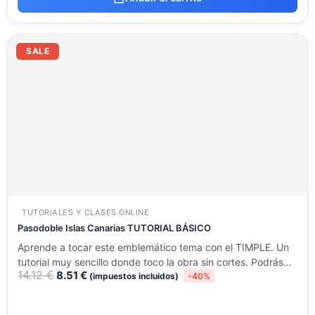
El
El
precio
precio
SALE
original
actual
era:
es:
14.12 €.
8.51 €.
TUTORIALES Y CLASES ONLINE
Pasodoble Islas Canarias TUTORIAL BÁSICO
Aprende a tocar este emblemático tema con el TIMPLE. Un
tutorial muy sencillo donde toco la obra sin cortes. Podrás…
14.12
€
8.51
€
(impuestos incluidos)
-40%