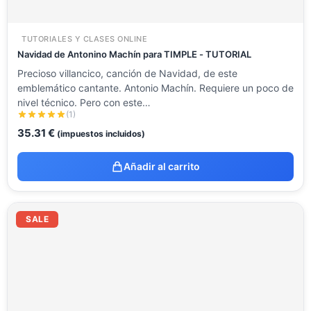
TUTORIALES Y CLASES ONLINE
Navidad de Antonino Machín para TIMPLE - TUTORIAL
Precioso villancico, canción de Navidad, de este
emblemático cantante. Antonio Machín. Requiere un poco de
nivel técnico. Pero con este…
(1)
35.31
€
(impuestos incluidos)
Añadir al carrito
El
El
precio
precio
SALE
original
actual
era:
es:
211.86 €.
99.00 €.