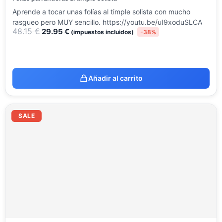
Aprende a tocar unas folías al timple solista con mucho
rasgueo pero MUY sencillo. https://youtu.be/uI9xoduSLCA
48.15
€
29.95
€
(impuestos incluidos)
-38%
Añadir al carrito
El
El
precio
precio
SALE
original
actual
era:
es:
23.54 €.
18.19 €.