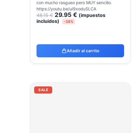
con mucho rasgueo pero MUY sencillo.
https://youtu.be/uI9xoduSLCA
29.95
€
48.15
€
(impuestos
incluidos)
-38%
Añadir al carrito
El
El
SALE
precio
precio
original
actual
era:
es:
211.86 €.
99.00 €.