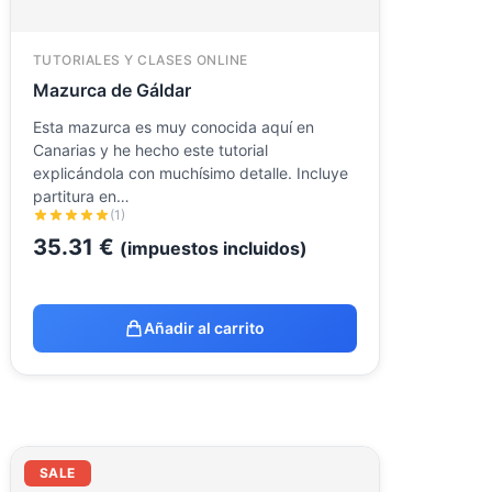
TUTORIALES Y CLASES ONLINE
Mazurca de Gáldar
Esta mazurca es muy conocida aquí en
Canarias y he hecho este tutorial
explicándola con muchísimo detalle. Incluye
partitura en…
(1)
35.31
€
(impuestos incluidos)
Añadir al carrito
El
El
SALE
precio
precio