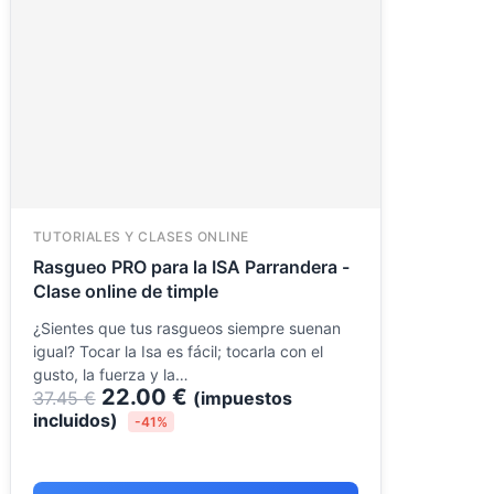
original
actual
era:
es:
37.45 €.
22.00 €.
TUTORIALES Y CLASES ONLINE
Rasgueo PRO para la ISA Parrandera -
Clase online de timple
¿Sientes que tus rasgueos siempre suenan
igual? Tocar la Isa es fácil; tocarla con el
gusto, la fuerza y la…
22.00
€
37.45
€
(impuestos
incluidos)
-41%