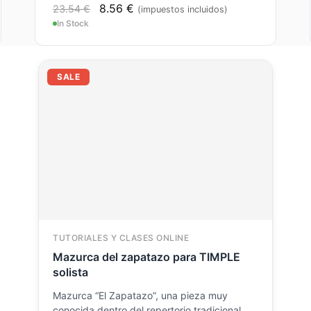
8.56
€
23.54
€
(impuestos incluidos)
In Stock
El
El
SALE
precio
precio
original
actual
era:
es:
23.54 €.
11.77 €.
TUTORIALES Y CLASES ONLINE
Mazurca del zapatazo para TIMPLE
solista
Mazurca “El Zapatazo”, una pieza muy
conocida dentro del repertorio tradicional,