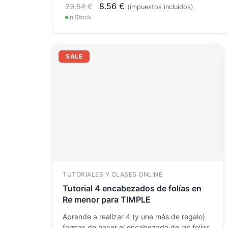
8.56
€
23.54
€
(impuestos incluidos)
In Stock
El
El
SALE
precio
precio
original
actual
era:
es:
23.54 €.
11.77 €.
TUTORIALES Y CLASES ONLINE
Tutorial 4 encabezados de folías en
Re menor para TIMPLE
Aprende a realizar 4 (y una más de regalo)
formas de hacer el encabezado de las folías