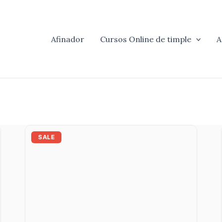
Afinador
Cursos Online de timple
A
El
El
precio
precio
SALE
original
actual
era:
es:
23.54 €.
8.56 €.