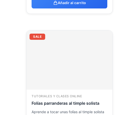
Añadir al carrito
El
El
SALE
precio
precio
original
actual
era:
es:
48.15 €.
29.95 €.
TUTORIALES Y CLASES ONLINE
Folías parranderas al timple solista
Aprende a tocar unas folías al timple solista