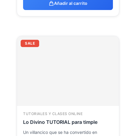
Añadir al carrito
El
El
SALE
precio
precio
original
actual
era:
es:
23.54 €.
18.19 €.
TUTORIALES Y CLASES ONLINE
Lo Divino TUTORIAL para timple
Un villancico que se ha convertido en