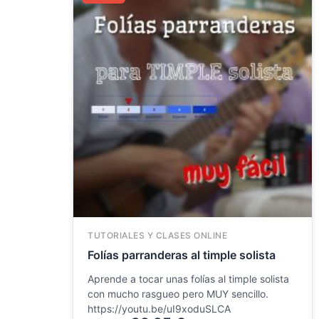
original
actual
era:
es:
48.15 €.
29.95 €.
TUTORIALES Y CLASES ONLINE
Folías parranderas al timple solista
Aprende a tocar unas folías al timple solista
con mucho rasgueo pero MUY sencillo.
https://youtu.be/uI9xoduSLCA