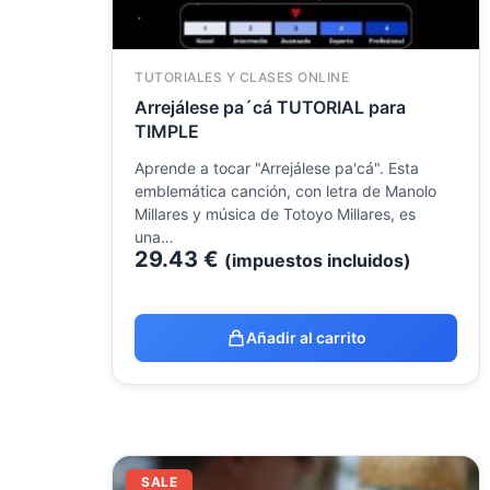
TUTORIALES Y CLASES ONLINE
Arrejálese pa´cá TUTORIAL para
TIMPLE
Aprende a tocar "Arrejálese pa'cá". Esta
emblemática canción, con letra de Manolo
Millares y música de Totoyo Millares, es
una…
29.43
€
(impuestos incluidos)
Añadir al carrito
El
El
SALE
precio
precio