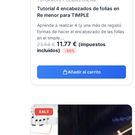
TUTORIALES Y CLASES ONLINE
Tutorial 4 encabezados de folías en
Re menor para TIMPLE
Aprende a realizar 4 (y una más de regalo)
formas de hacer el encabezado de las folías
en el timple.…
11.77
€
23.54
€
(impuestos
incluidos)
-50%
Añadir al carrito
El
El
SALE
precio
precio
original
actual
era:
es:
23.54 €.
9.99 €.