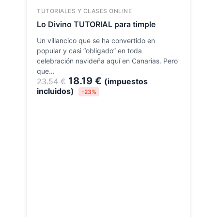
original
actual
TUTORIALES Y CLASES ONLINE
era:
es:
Lo Divino TUTORIAL para timple
23.54 €.
18.19 €.
Un villancico que se ha convertido en
popular y casi “obligado” en toda
celebración navideña aquí en Canarias. Pero
que…
18.19
€
23.54
€
(impuestos
incluidos)
-23%