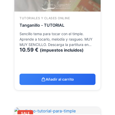
TUTORIALES Y CLASES ONLINE
Tanganillo - TUTORIAL
Sencillo tema para tocar con el timple.
Aprende a tocarlo, melodía y rasgueo. MUY
MUY SENCILLO. Descarga la partitura en…
10.59
€
(impuestos incluidos)
Añadir al carrito
El
El
SALE
precio
precio