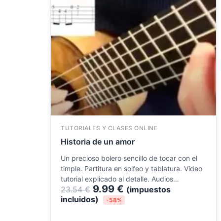
TUTORIALES Y CLASES ONLINE
Historia de un amor
Un precioso bolero sencillo de tocar con el
timple. Partitura en solfeo y tablatura. Vídeo
tutorial explicado al detalle. Audios…
9.99
€
23.54
€
(impuestos
incluidos)
-58%