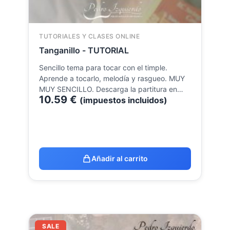
TUTORIALES Y CLASES ONLINE
Tanganillo - TUTORIAL
Sencillo tema para tocar con el timple.
Aprende a tocarlo, melodía y rasgueo. MUY
MUY SENCILLO. Descarga la partitura en…
10.59
€
(impuestos incluidos)
Añadir al carrito
El
El
SALE
precio
precio