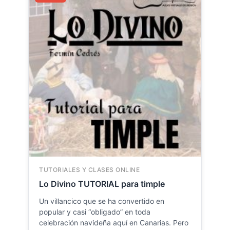
original
actual
era:
es:
23.54 €.
18.19 €.
TUTORIALES Y CLASES ONLINE
Lo Divino TUTORIAL para timple
Un villancico que se ha convertido en
popular y casi “obligado” en toda
celebración navideña aquí en Canarias. Pero