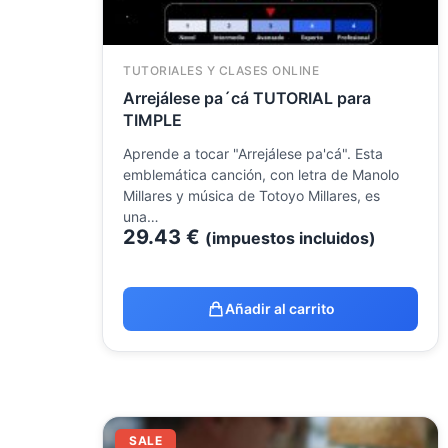
TUTORIALES Y CLASES ONLINE
Arrejálese pa´cá TUTORIAL para
TIMPLE
Aprende a tocar "Arrejálese pa'cá". Esta
emblemática canción, con letra de Manolo
Millares y música de Totoyo Millares, es
una…
29.43
€
(impuestos incluidos)
Añadir al carrito
El
El
SALE
precio
precio