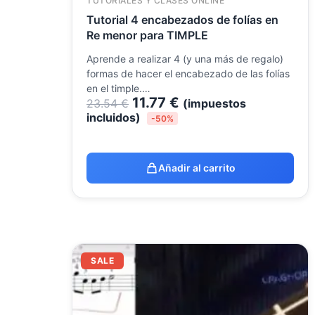
TUTORIALES Y CLASES ONLINE
Tutorial 4 encabezados de folías en
Re menor para TIMPLE
Aprende a realizar 4 (y una más de regalo)
formas de hacer el encabezado de las folías
en el timple.…
11.77
€
23.54
€
(impuestos
incluidos)
-50%
Añadir al carrito
El
El
SALE
precio
precio
original
actual
era:
es:
23.54 €.
9.99 €.