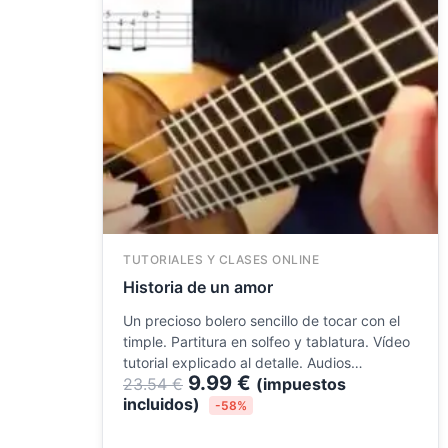
TUTORIALES Y CLASES ONLINE
Historia de un amor
Un precioso bolero sencillo de tocar con el
timple. Partitura en solfeo y tablatura. Vídeo
tutorial explicado al detalle. Audios…
9.99
€
23.54
€
(impuestos
incluidos)
-58%