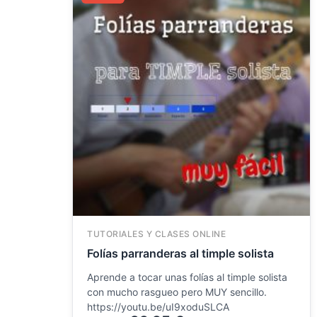
original
actual
era:
es:
48.15 €.
29.95 €.
TUTORIALES Y CLASES ONLINE
Folías parranderas al timple solista
Aprende a tocar unas folías al timple solista
con mucho rasgueo pero MUY sencillo.
https://youtu.be/uI9xoduSLCA