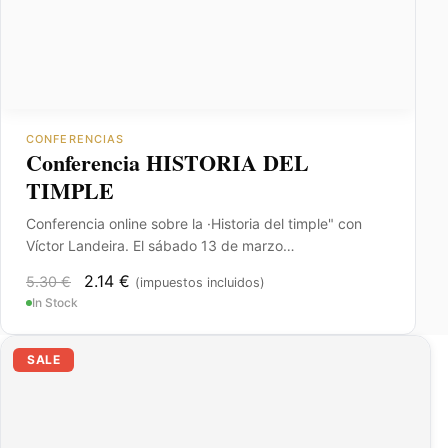
CONFERENCIAS
Conferencia HISTORIA DEL
TIMPLE
Conferencia online sobre la ·Historia del timple" con
Víctor Landeira. El sábado 13 de marzo…
2.14
€
5.30
€
(impuestos incluidos)
In Stock
El
El
SALE
precio
precio
original
actual
era:
es:
23.54 €.
11.77 €.