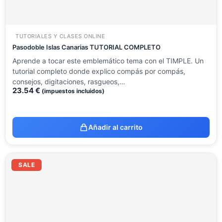
TUTORIALES Y CLASES ONLINE
Pasodoble Islas Canarias TUTORIAL COMPLETO
Aprende a tocar este emblemático tema con el TIMPLE. Un
tutorial completo donde explico compás por compás,
consejos, digitaciones, rasgueos,…
23.54
€
(impuestos incluidos)
Añadir al carrito
El
El
precio
precio
SALE
original
actual
era:
es:
14.12 €.
8.51 €.