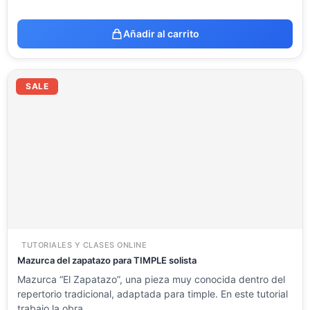
Añadir al carrito
El
El
precio
precio
SALE
original
actual
era:
es:
23.54 €.
11.77 €.
TUTORIALES Y CLASES ONLINE
Mazurca del zapatazo para TIMPLE solista
Mazurca “El Zapatazo”, una pieza muy conocida dentro del
repertorio tradicional, adaptada para timple. En este tutorial
trabajo la obra…