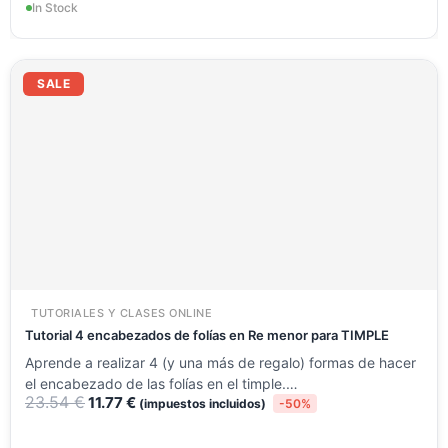
In Stock
El
El
precio
precio
SALE
original
actual
era:
es:
23.54 €.
11.77 €.
TUTORIALES Y CLASES ONLINE
Tutorial 4 encabezados de folías en Re menor para TIMPLE
Aprende a realizar 4 (y una más de regalo) formas de hacer
el encabezado de las folías en el timple.…
23.54
€
11.77
€
(impuestos incluidos)
-50%