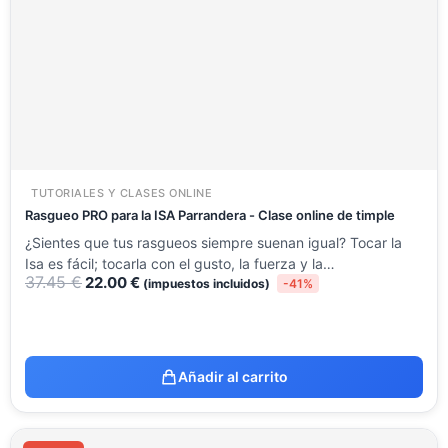
37.45 €.
22.00 €.
TUTORIALES Y CLASES ONLINE
Rasgueo PRO para la ISA Parrandera - Clase online de timple
¿Sientes que tus rasgueos siempre suenan igual? Tocar la
Isa es fácil; tocarla con el gusto, la fuerza y la…
37.45
€
22.00
€
(impuestos incluidos)
-41%
Añadir al carrito
El
El