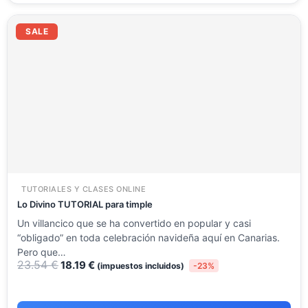
El
El
precio
precio
SALE
original
actual
era:
es:
23.54 €.
18.19 €.
TUTORIALES Y CLASES ONLINE
Lo Divino TUTORIAL para timple
Un villancico que se ha convertido en popular y casi
“obligado” en toda celebración navideña aquí en Canarias.
Pero que…
23.54
€
18.19
€
(impuestos incluidos)
-23%