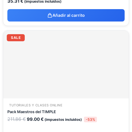
35.31
€
(impuestos incluidos)
Añadir al carrito
El
El
precio
precio
SALE
original
actual
era:
es:
211.86 €.
99.00 €.
TUTORIALES Y CLASES ONLINE
Pack Maestros del TIMPLE
211.86
€
99.00
€
(impuestos incluidos)
-53%