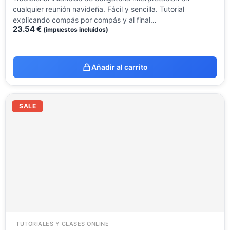
cualquier reunión navideña. Fácil y sencilla. Tutorial
explicando compás por compás y al final…
23.54
€
(impuestos incluidos)
Añadir al carrito
El
El
precio
precio
SALE
original
actual
era:
es:
23.54 €.
9.99 €.
TUTORIALES Y CLASES ONLINE