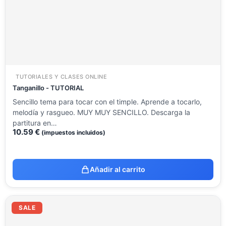
TUTORIALES Y CLASES ONLINE
Tanganillo - TUTORIAL
Sencillo tema para tocar con el timple. Aprende a tocarlo,
melodía y rasgueo. MUY MUY SENCILLO. Descarga la
partitura en…
10.59
€
(impuestos incluidos)
Añadir al carrito
El
El
precio
precio
SALE
original
actual
era:
es: