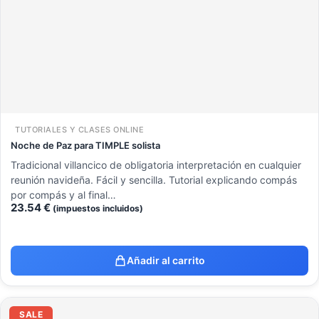
TUTORIALES Y CLASES ONLINE
Noche de Paz para TIMPLE solista
Tradicional villancico de obligatoria interpretación en cualquier
reunión navideña. Fácil y sencilla. Tutorial explicando compás
por compás y al final…
23.54
€
(impuestos incluidos)
Añadir al carrito
El
El
precio
precio
SALE