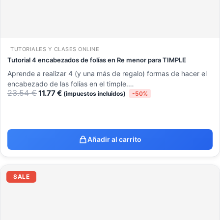
TUTORIALES Y CLASES ONLINE
Tutorial 4 encabezados de folías en Re menor para TIMPLE
Aprende a realizar 4 (y una más de regalo) formas de hacer el
encabezado de las folías en el timple.…
23.54
€
11.77
€
(impuestos incluidos)
-50%
Añadir al carrito
El
El
precio
precio
SALE
original
actual
era:
es:
23.54 €.
11.77 €.