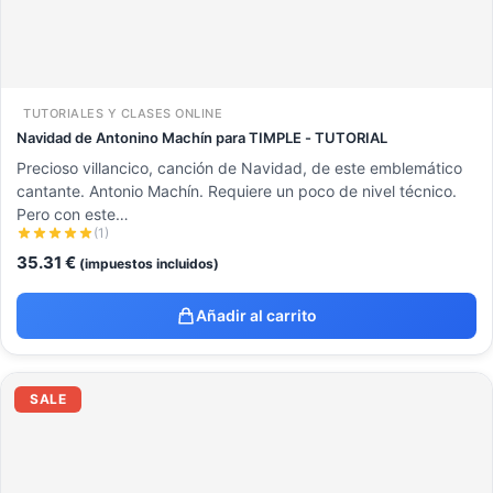
TUTORIALES Y CLASES ONLINE
Navidad de Antonino Machín para TIMPLE - TUTORIAL
Precioso villancico, canción de Navidad, de este emblemático
cantante. Antonio Machín. Requiere un poco de nivel técnico.
Pero con este…
(1)
35.31
€
(impuestos incluidos)
Añadir al carrito
El
El
precio
precio
SALE
original
actual
era:
es:
211.86 €.
99.00 €.