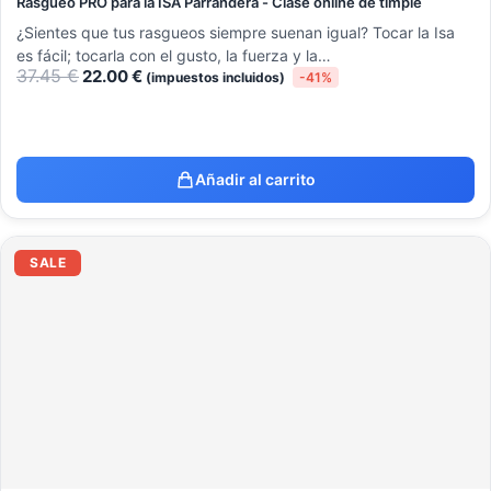
Rasgueo PRO para la ISA Parrandera - Clase online de timple
¿Sientes que tus rasgueos siempre suenan igual? Tocar la Isa
es fácil; tocarla con el gusto, la fuerza y la…
37.45
€
22.00
€
(impuestos incluidos)
-41%
Añadir al carrito
El
El
precio
precio
SALE
original
actual
era:
es:
48.15 €.
29.95 €.