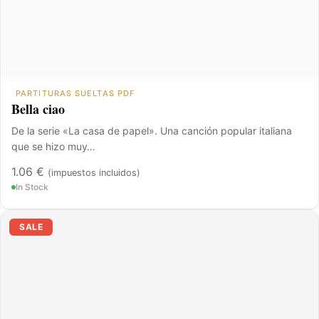
PARTITURAS SUELTAS PDF
Bella ciao
De la serie «La casa de papel». Una canción popular italiana
que se hizo muy…
1.06
€
(impuestos incluidos)
In Stock
El
El
precio
precio
SALE
original
actual
era:
es:
23.54 €.
11.77 €.