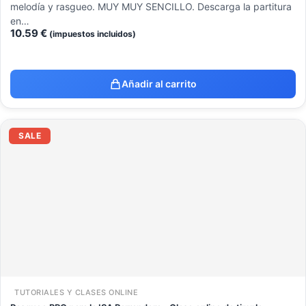
melodía y rasgueo. MUY MUY SENCILLO. Descarga la partitura
en…
10.59
€
(impuestos incluidos)
Añadir al carrito
El
El
precio
precio
SALE
original
actual
era:
es:
37.45 €.
22.00 €.
TUTORIALES Y CLASES ONLINE