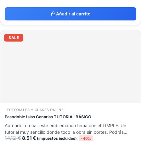
Añadir al carrito
El
El
precio
precio
SALE
original
actual
era:
es:
14.12 €.
8.51 €.
TUTORIALES Y CLASES ONLINE
Pasodoble Islas Canarias TUTORIAL BÁSICO
Aprende a tocar este emblemático tema con el TIMPLE. Un
tutorial muy sencillo donde toco la obra sin cortes. Podrás…
14.12
€
8.51
€
(impuestos incluidos)
-40%