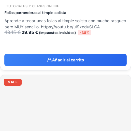
TUTORIALES Y CLASES ONLINE
Folías parranderas al timple solista
Aprende a tocar unas folías al timple solista con mucho rasgueo
pero MUY sencillo. https://youtu.be/uI9xoduSLCA
48.15
€
29.95
€
(impuestos incluidos)
-38%
Añadir al carrito
El
El
precio
precio
SALE
original
actual
era:
es:
23.54 €.
18.19 €.