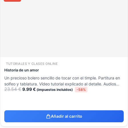
original
actual
era:
es:
23.54 €.
9.99 €.
TUTORIALES Y CLASES ONLINE
Historia de un amor
Un precioso bolero sencillo de tocar con el timple. Partitura en
solfeo y tablatura. Vídeo tutorial explicado al detalle. Audios…
23.54
€
9.99
€
(impuestos incluidos)
-58%
Añadir al carrito