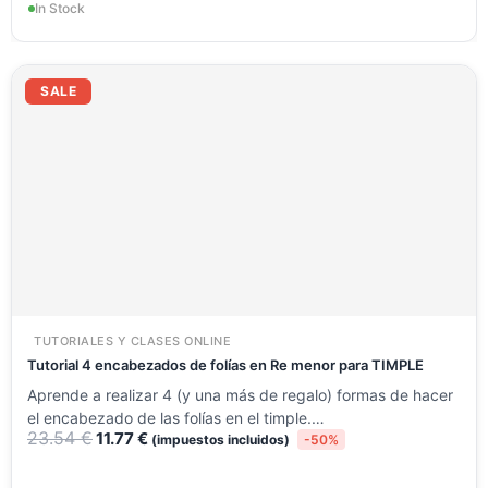
In Stock
El
El
precio
precio
SALE
original
actual
era:
es:
23.54 €.
11.77 €.
TUTORIALES Y CLASES ONLINE
Tutorial 4 encabezados de folías en Re menor para TIMPLE
Aprende a realizar 4 (y una más de regalo) formas de hacer
el encabezado de las folías en el timple.…
23.54
€
11.77
€
(impuestos incluidos)
-50%