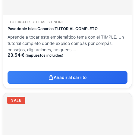
TUTORIALES Y CLASES ONLINE
Pasodoble Islas Canarias TUTORIAL COMPLETO
Aprende a tocar este emblemático tema con el TIMPLE. Un
tutorial completo donde explico compás por compás,
consejos, digitaciones, rasgueos,…
23.54
€
(impuestos incluidos)
Añadir al carrito
El
El
precio
precio
SALE
original
actual
era:
es:
14.12 €.
8.51 €.