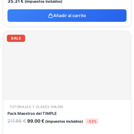
35.31
€
(impuestos incluidos)
Añadir al carrito
El
El
precio
precio
SALE
original
actual
era:
es:
211.86 €.
99.00 €.
TUTORIALES Y CLASES ONLINE
Pack Maestros del TIMPLE
211.86
€
99.00
€
(impuestos incluidos)
-53%