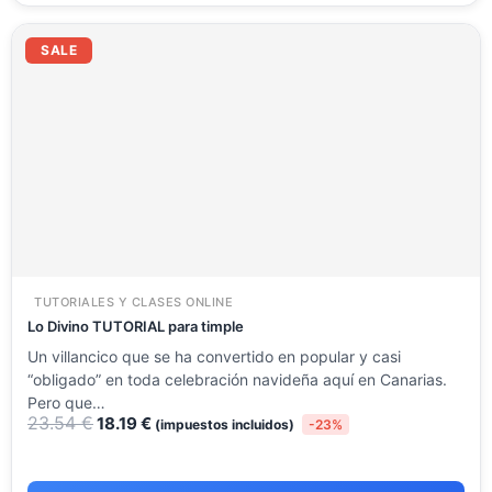
El
El
precio
precio
SALE
original
actual
era:
es:
23.54 €.
18.19 €.
TUTORIALES Y CLASES ONLINE
Lo Divino TUTORIAL para timple
Un villancico que se ha convertido en popular y casi
“obligado” en toda celebración navideña aquí en Canarias.
Pero que…
23.54
€
18.19
€
(impuestos incluidos)
-23%