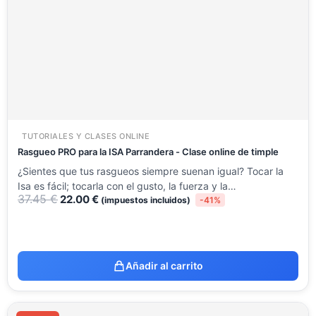
37.45 €.
22.00 €.
TUTORIALES Y CLASES ONLINE
Rasgueo PRO para la ISA Parrandera - Clase online de timple
¿Sientes que tus rasgueos siempre suenan igual? Tocar la
Isa es fácil; tocarla con el gusto, la fuerza y la…
37.45
€
22.00
€
(impuestos incluidos)
-41%
Añadir al carrito
El
El