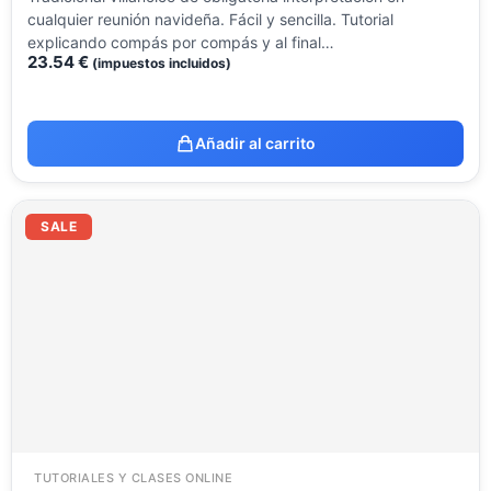
cualquier reunión navideña. Fácil y sencilla. Tutorial
explicando compás por compás y al final…
23.54
€
(impuestos incluidos)
Añadir al carrito
El
El
precio
precio
SALE
original
actual
era:
es:
23.54 €.
9.99 €.
TUTORIALES Y CLASES ONLINE