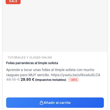
precio
precio
SALE
original
actual
era:
es:
48.15 €.
29.95 €.
TUTORIALES Y CLASES ONLINE
Folías parranderas al timple solista
Aprende a tocar unas folías al timple solista con mucho
rasgueo pero MUY sencillo. https://youtu.be/uI9xoduSLCA
48.15
€
29.95
€
(impuestos incluidos)
-38%
Añadir al carrito