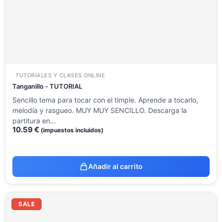
TUTORIALES Y CLASES ONLINE
Tanganillo - TUTORIAL
Sencillo tema para tocar con el timple. Aprende a tocarlo,
melodía y rasgueo. MUY MUY SENCILLO. Descarga la
partitura en…
10.59
€
(impuestos incluidos)
Añadir al carrito
El
El
precio
precio
SALE
original
actual
era:
es: