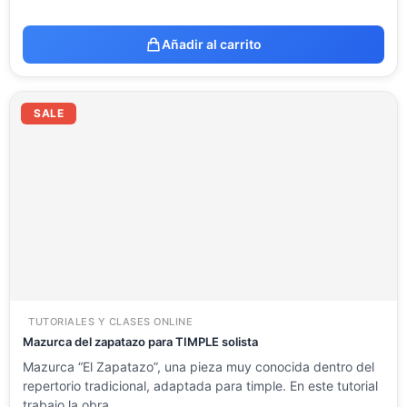
Añadir al carrito
El
El
precio
precio
SALE
original
actual
era:
es:
23.54 €.
11.77 €.
TUTORIALES Y CLASES ONLINE
Mazurca del zapatazo para TIMPLE solista
Mazurca “El Zapatazo”, una pieza muy conocida dentro del
repertorio tradicional, adaptada para timple. En este tutorial
trabajo la obra…