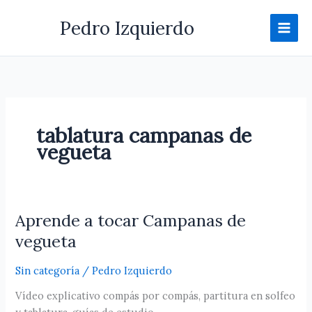
Ir
Pedro Izquierdo
al
contenido
tablatura campanas de
vegueta
Aprende a tocar Campanas de
Aprende
a
vegueta
tocar
Campanas
Sin categoría
/
Pedro Izquierdo
de
Vídeo explicativo compás por compás, partitura en solfeo
vegueta