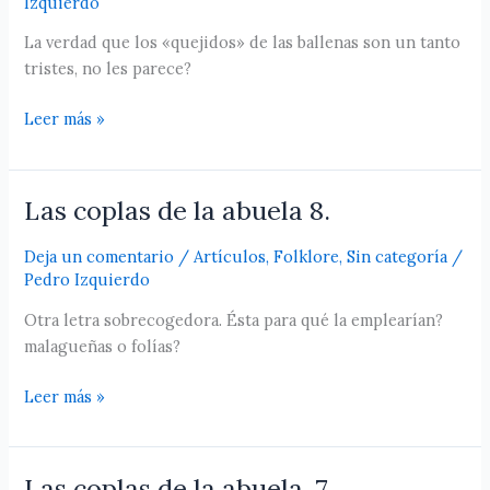
Izquierdo
La verdad que los «quejidos» de las ballenas son un tanto
tristes, no les parece?
Leer más »
Las coplas de la abuela 8.
Las
coplas
Deja un comentario
/
Artículos
,
Folklore
,
Sin categoría
/
de
Pedro Izquierdo
la
abuela
Otra letra sobrecogedora. Ésta para qué la emplearían?
8.
malagueñas o folías?
Leer más »
Las coplas de la abuela. 7
Las