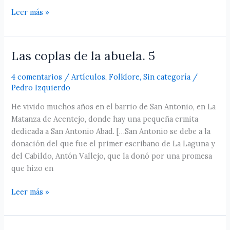
6
Leer más »
Las coplas de la abuela. 5
Las
coplas
4 comentarios
/
Artículos
,
Folklore
,
Sin categoría
/
de
Pedro Izquierdo
la
abuela.
He vivido muchos años en el barrio de San Antonio, en La
5
Matanza de Acentejo, donde hay una pequeña ermita
dedicada a San Antonio Abad. […San Antonio se debe a la
donación del que fue el primer escribano de La Laguna y
del Cabildo, Antón Vallejo, que la donó por una promesa
que hizo en
Leer más »