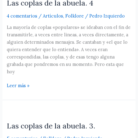
Las coplas de la abuela. 4
Las
coplas
4 comentarios
/
Artículos
,
Folklore
/
Pedro Izquierdo
de
la
La mayoría de coplas «populares» se ideaban con el fin de
abuela.
transmitirle, a veces entre lineas, a veces directamente, a
4
alguien determinados mensajes. Se cantaban y «el que lo
quiera entender que lo entienda». A veces eran
correspondidas, las coplas, y de esas tengo alguna
grabada que pondremos en su momento. Pero esta que
hoy
Leer más »
Las
coplas
Las coplas de la abuela. 3.
de
la