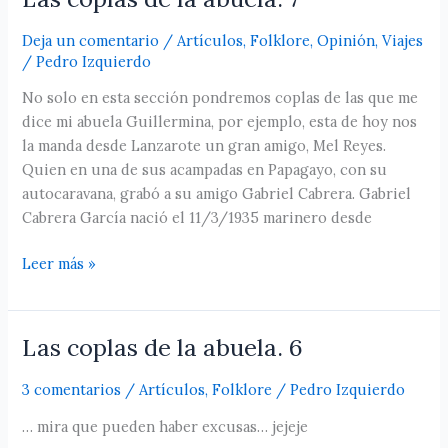
coplas
Deja un comentario
/
Artículos
,
Folklore
,
Opinión
,
Viajes
de
/
Pedro Izquierdo
la
abuela.
No solo en esta sección pondremos coplas de las que me
7
dice mi abuela Guillermina, por ejemplo, esta de hoy nos
la manda desde Lanzarote un gran amigo, Mel Reyes.
Quien en una de sus acampadas en Papagayo, con su
autocaravana, grabó a su amigo Gabriel Cabrera. Gabriel
Cabrera García nació el 11/3/1935 marinero desde
Leer más »
Las coplas de la abuela. 6
Las
coplas
3 comentarios
/
Artículos
,
Folklore
/
Pedro Izquierdo
de
la
… mira que pueden haber excusas… jejeje
abuela.