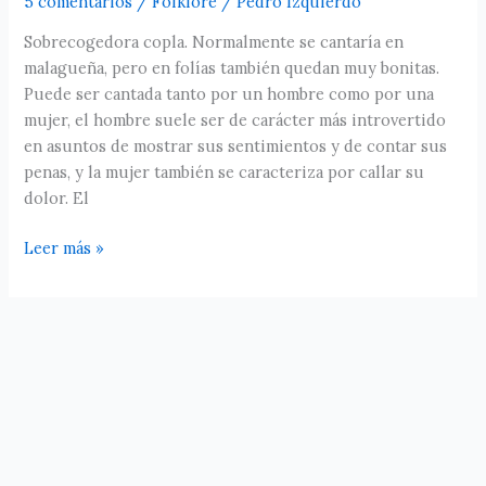
5 comentarios
/
Folklore
/
Pedro Izquierdo
abuela.
3.
Sobrecogedora copla. Normalmente se cantaría en
malagueña, pero en folías también quedan muy bonitas.
Puede ser cantada tanto por un hombre como por una
mujer, el hombre suele ser de carácter más introvertido
en asuntos de mostrar sus sentimientos y de contar sus
penas, y la mujer también se caracteriza por callar su
dolor. El
Leer más »