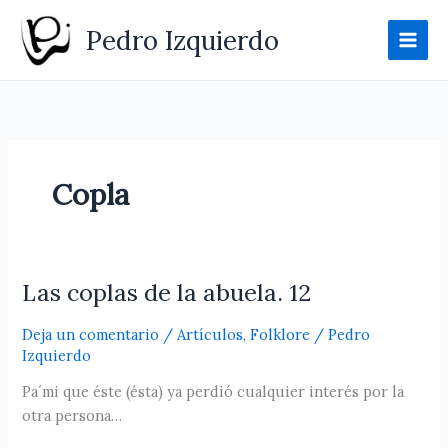
Ir
Pedro Izquierdo
al
contenido
Copla
Las coplas de la abuela. 12
Las
coplas
Deja un comentario
/
Artículos
,
Folklore
/
Pedro
de
Izquierdo
la
abuela.
Pa´mi que éste (ésta) ya perdió cualquier interés por la
12
otra persona…