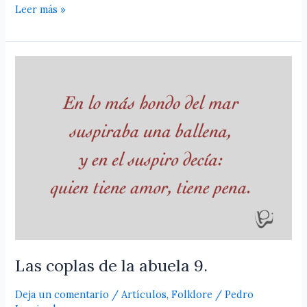
Leer más »
Las
coplas
de
la
abuela
9.
Las coplas de la abuela 9.
Deja un comentario
/
Artículos
,
Folklore
/
Pedro