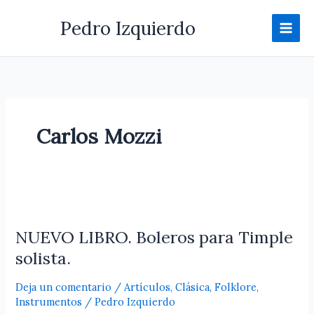
Ir
Pedro Izquierdo
al
contenido
Carlos Mozzi
NUEVO
LIBRO.
NUEVO LIBRO. Boleros para Timple
Boleros
para
solista.
Timple
solista.
Deja un comentario
/
Artículos
,
Clásica
,
Folklore
,
Instrumentos
/
Pedro Izquierdo