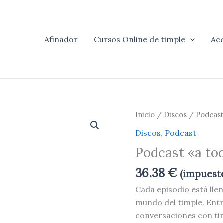
Afinador
Cursos Online de timple
Ac
Podcast
Inicio
/
Discos
/ Podcast
"a
Discos
,
Podcast
todo
Podcast «a to
TIMPLE"
2ª
36.38
€
(impuesto
temporada
Cada episodio está lle
cantidad
mundo del timple. Entr
conversaciones con ti