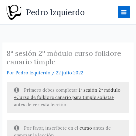
Ir
Pedro Izquierdo
al
contenido
8ª sesión 2º módulo curso folklore
canario timple
Por
Pedro Izquierdo
/
22 julio 2022
Primero debes completar
1ª sesión 2º módulo
«Curso de folklore canario para timple solista»
antes de ver esta lección
Por favor, inscríbete en el
curso
antes de
empezar la lección.