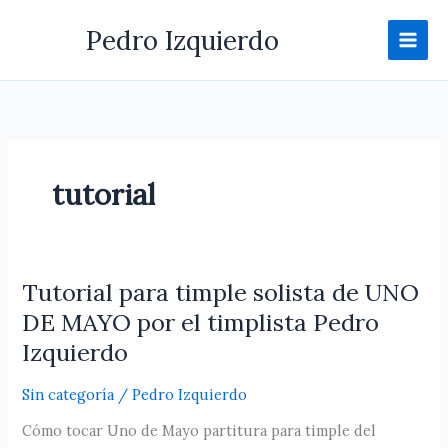
Ir
Pedro Izquierdo
al
contenido
tutorial
Tutorial para timple solista de UNO
Tutorial
para
DE MAYO por el timplista Pedro
timple
Izquierdo
solista
de
Sin categoría
/
Pedro Izquierdo
UNO
Cómo tocar Uno de Mayo partitura para timple del
DE