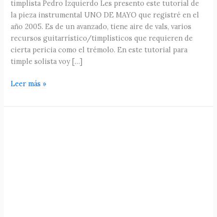
timplista Pedro Izquierdo Les presento este tutorial de
MAYO
la pieza instrumental UNO DE MAYO que registré en el
por
año 2005. Es de un avanzado, tiene aire de vals, varios
el
recursos guitarrístico/timplísticos que requieren de
timplista
cierta pericia como el trémolo. En este tutorial para
Pedro
timple solista voy […]
Izquierdo
Leer más »
Timplear
dos
estribillos
de
folías
gratis