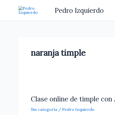
Ir
Pedro Izquierdo
al
contenido
naranja timple
Clase
online
Clase online de timple con
de
timple
Sin categoría
/
Pedro Izquierdo
con