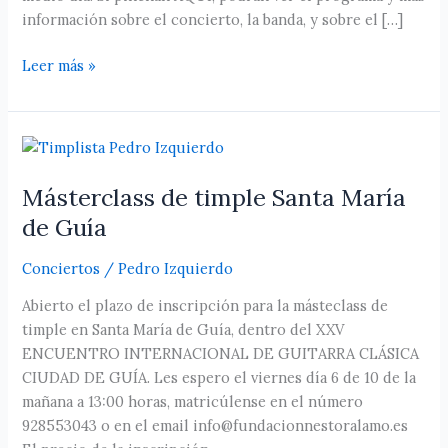
información sobre el concierto, la banda, y sobre el […]
Leer más »
Másterclass
de
Másterclass de timple Santa María
timple
Santa
de Guía
María
de
Conciertos
/
Pedro Izquierdo
Guía
Abierto el plazo de inscripción para la másteclass de
timple en Santa María de Guía, dentro del XXV
ENCUENTRO INTERNACIONAL DE GUITARRA CLÁSICA
CIUDAD DE GUÍA. Les espero el viernes día 6 de 10 de la
mañana a 13:00 horas, matricúlense en el número
928553043 o en el email info@fundacionnestoralamo.es