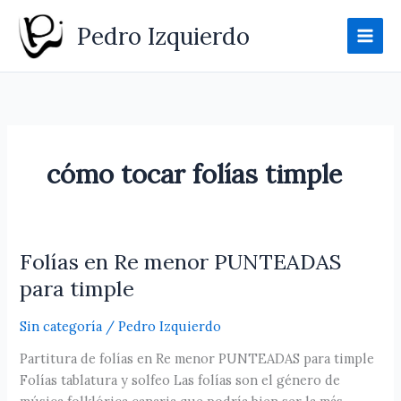
Ir
Pedro Izquierdo
al
contenido
cómo tocar folías timple
Folías en Re menor PUNTEADAS
Folías
en
para timple
Re
menor
Sin categoría
/
Pedro Izquierdo
PUNTEADAS
Partitura de folías en Re menor PUNTEADAS para timple
para
Folías tablatura y solfeo Las folías son el género de
timple